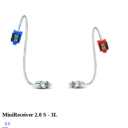
Zoeken
Snel zoeken
Hoorapparaatbatterijen
Oticon hoorapparaten
Phonak Infinio
ReSound Vivia
Oticon Intent
Signia Silk
Filters
Domes
Oticon Intent 1 - Oplaadbaar
De Oticon Intent is het nieuwste hoorapparaat van dit moment.
Bekijk
MiniReceiver 2.0 S - 3L
0.0