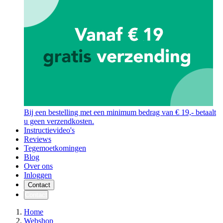
Bij een bestelling met een minimum bedrag van € 19,- betaalt
u geen verzendkosten.
Instructievideo's
Reviews
Tegemoetkomingen
Blog
Over ons
Inloggen
Contact
Contact
Home
Webshop