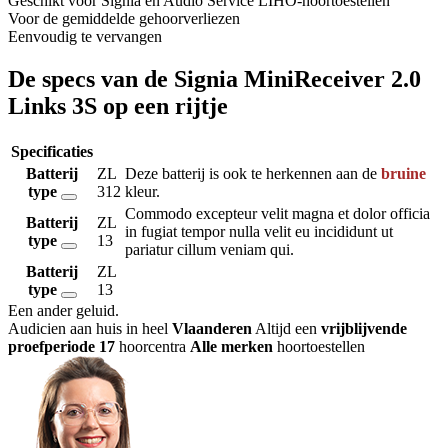
Geschikt voor Signia en Audio Service LIHO-hoortoestellen
Voor de gemiddelde gehoorverliezen
Eenvoudig te vervangen
De specs van de Signia MiniReceiver 2.0
Links 3S op een rijtje
Specificaties
Batterij
ZL
Deze batterij is ook te herkennen aan de
bruine
type
312
kleur.
Commodo excepteur velit magna et dolor officia
Batterij
ZL
in fugiat tempor nulla velit eu incididunt ut
type
13
pariatur cillum veniam qui.
Batterij
ZL
type
13
Een ander geluid
.
Audicien aan huis in heel
Vlaanderen
Altijd een
vrijblijvende
proefperiode
17
hoorcentra
Alle merken
hoortoestellen