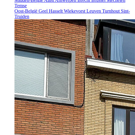
Midden-België
Aalst
Antwerpen
Brecht
Brussel
Mechelen
Temse
Oost-België
Geel
Hasselt
Wiekevorst
Leuven
Turnhout
Sint-
Truiden