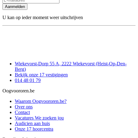
Aanmelden
U kan op ieder moment weer uitschrijven
Wiekevorst-Dorp 55 A, 2222 Wiekevorst (Heist-Op-Den-
Berg)
Bekijk onze 17 vestigingen
014 48 01 79
Oogvoororen.be
Waarom Oogvoororen.be?
Over ons
Contact
Vacatures
We zoeken jou
Audicien aan huis
Onze 17 hoorcentra