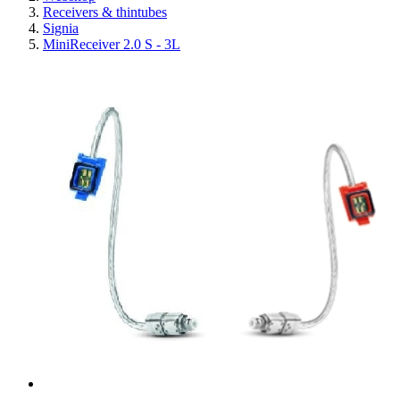
Receivers & thintubes
Signia
MiniReceiver 2.0 S - 3L