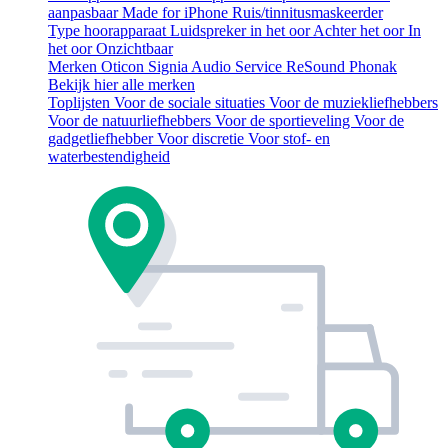
aanpasbaar
Made for iPhone
Ruis/tinnitusmaskeerder
Type hoorapparaat
Luidspreker in het oor
Achter het oor
In
het oor
Onzichtbaar
Merken
Oticon
Signia
Audio Service
ReSound
Phonak
Bekijk hier alle merken
Toplijsten
Voor de sociale situaties
Voor de muziekliefhebbers
Voor de natuurliefhebbers
Voor de sportieveling
Voor de
gadgetliefhebber
Voor discretie
Voor stof- en
waterbestendigheid