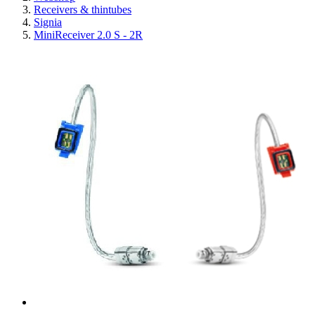
Receivers & thintubes
Signia
MiniReceiver 2.0 S - 2R