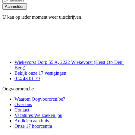
Aanmelden
U kan op ieder moment weer uitschrijven
Wiekevorst-Dorp 55 A, 2222 Wiekevorst (Heist-Op-Den-
Berg)
Bekijk onze 17 vestigingen
014 48 01 79
Oogvoororen.be
Waarom Oogvoororen.be?
Over ons
Contact
Vacatures
We zoeken jou
Audicien aan huis
Onze 17 hoorcentra