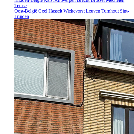
Midden-België
Aalst
Antwerpen
Brecht
Brussel
Mechelen
Temse
Oost-België
Geel
Hasselt
Wiekevorst
Leuven
Turnhout
Sint-
Truiden