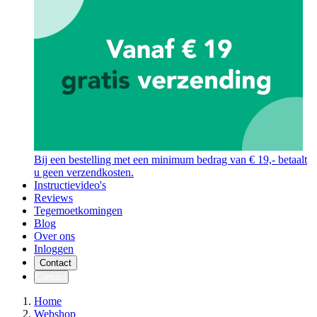
Bij een bestelling met een minimum bedrag van € 19,- betaalt
u geen verzendkosten.
Instructievideo's
Reviews
Tegemoetkomingen
Blog
Over ons
Inloggen
Contact
Contact
Home
Webshop