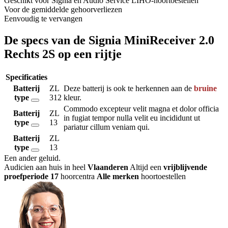
Geschikt voor Signia en Audio Service LIHO-hoortoestellen
Voor de gemiddelde gehoorverliezen
Eenvoudig te vervangen
De specs van de Signia MiniReceiver 2.0
Rechts 2S op een rijtje
Specificaties
Batterij
ZL
Deze batterij is ook te herkennen aan de
bruine
type
312
kleur.
Commodo excepteur velit magna et dolor officia
Batterij
ZL
in fugiat tempor nulla velit eu incididunt ut
type
13
pariatur cillum veniam qui.
Batterij
ZL
type
13
Een ander geluid
.
Audicien aan huis in heel
Vlaanderen
Altijd een
vrijblijvende
proefperiode
17
hoorcentra
Alle merken
hoortoestellen