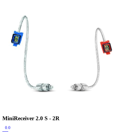
Zoeken
Snel zoeken
Hoorapparaatbatterijen
Oticon hoorapparaten
Phonak Infinio
ReSound Vivia
Oticon Intent
Signia Silk
Filters
Domes
Oticon Intent 1 - Oplaadbaar
De Oticon Intent is het nieuwste hoorapparaat van dit moment.
Bekijk
MiniReceiver 2.0 S - 2R
0.0