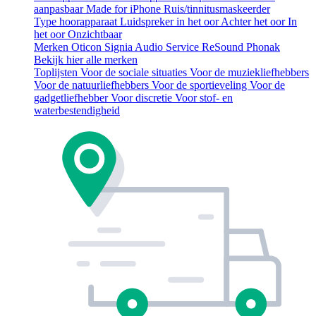
aanpasbaar
Made for iPhone
Ruis/tinnitusmaskeerder
Type hoorapparaat
Luidspreker in het oor
Achter het oor
In
het oor
Onzichtbaar
Merken
Oticon
Signia
Audio Service
ReSound
Phonak
Bekijk hier alle merken
Toplijsten
Voor de sociale situaties
Voor de muziekliefhebbers
Voor de natuurliefhebbers
Voor de sportieveling
Voor de
gadgetliefhebber
Voor discretie
Voor stof- en
waterbestendigheid