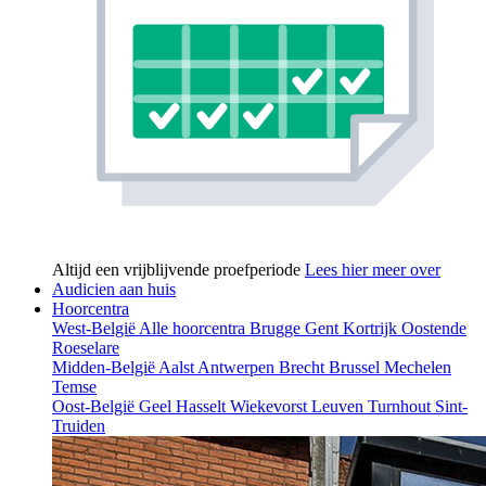
Altijd een vrijblijvende proefperiode
Lees hier meer over
Audicien aan huis
Hoorcentra
West-België
Alle hoorcentra
Brugge
Gent
Kortrijk
Oostende
Roeselare
Midden-België
Aalst
Antwerpen
Brecht
Brussel
Mechelen
Temse
Oost-België
Geel
Hasselt
Wiekevorst
Leuven
Turnhout
Sint-
Truiden