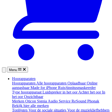
Menu
Hoorapparaten
Hoorapparaten
Alle hoorapparaten
Oplaadbaar
Online
aanpasbaar
Made for iPhone
Ruis/tinnitusmaskeerder
Type hoorapparaat
Luidspreker in het oor
Achter het oor
In
het oor
Onzichtbaar
Merken
Oticon
Signia
Audio Service
ReSound
Phonak
Bekijk hier alle merken
Toplijsten
Voor de sociale situaties
Voor de muziekliefhebbers