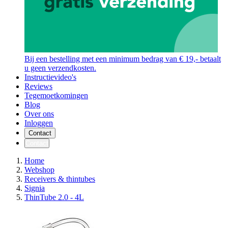
Bij een bestelling met een minimum bedrag van € 19,- betaalt
u geen verzendkosten.
Instructievideo's
Reviews
Tegemoetkomingen
Blog
Over ons
Inloggen
Contact
Contact
Home
Webshop
Receivers & thintubes
Signia
ThinTube 2.0 - 4L