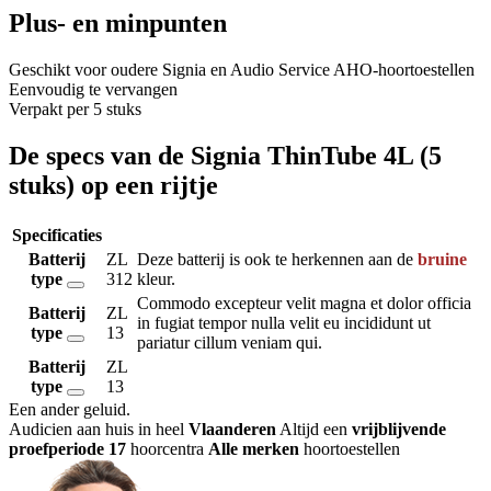
Plus- en minpunten
Geschikt voor oudere Signia en Audio Service AHO-hoortoestellen
Eenvoudig te vervangen
Verpakt per 5 stuks
De specs van de Signia ThinTube 4L (5
stuks) op een rijtje
Specificaties
Batterij
ZL
Deze batterij is ook te herkennen aan de
bruine
type
312
kleur.
Commodo excepteur velit magna et dolor officia
Batterij
ZL
in fugiat tempor nulla velit eu incididunt ut
type
13
pariatur cillum veniam qui.
Batterij
ZL
type
13
Een ander geluid
.
Audicien aan huis in heel
Vlaanderen
Altijd een
vrijblijvende
proefperiode
17
hoorcentra
Alle merken
hoortoestellen