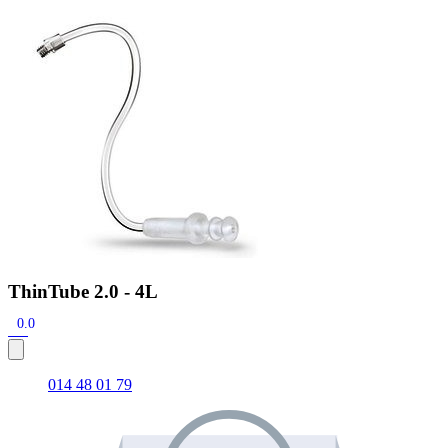
Zoeken
Snel zoeken
Hoorapparaatbatterijen
Oticon hoorapparaten
Phonak Infinio
ReSound Vivia
Oticon Intent
Signia Silk
Filters
Domes
Oticon Intent 1 - Oplaadbaar
De Oticon Intent is het nieuwste hoorapparaat van dit moment.
Bekijk
ThinTube 2.0 - 4L
0.0
014 48 01 79