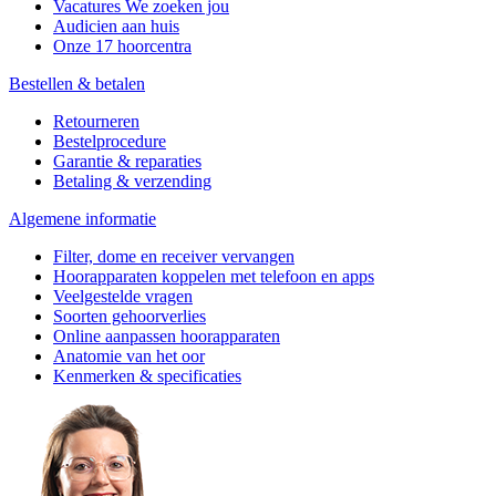
Vacatures
We zoeken jou
Audicien aan huis
Onze 17 hoorcentra
Bestellen & betalen
Retourneren
Bestelprocedure
Garantie & reparaties
Betaling & verzending
Algemene informatie
Filter, dome en receiver vervangen
Hoorapparaten koppelen met telefoon en apps
Veelgestelde vragen
Soorten gehoorverlies
Online aanpassen hoorapparaten
Anatomie van het oor
Kenmerken & specificaties