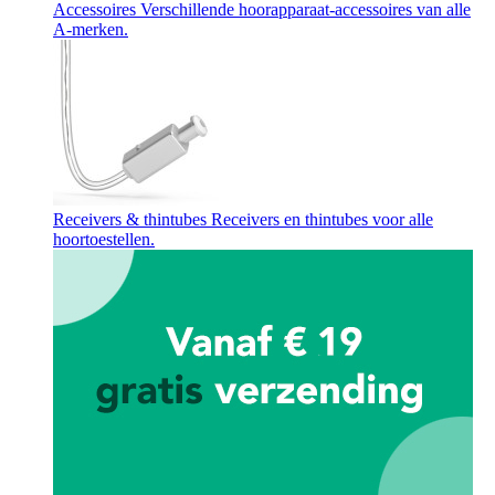
Accessoires
Verschillende hoorapparaat-accessoires van alle
A-merken.
Receivers & thintubes
Receivers en thintubes voor alle
hoortoestellen.