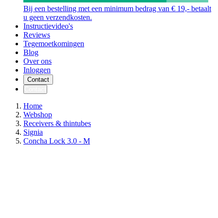
Bij een bestelling met een minimum bedrag van € 19,- betaalt
u geen verzendkosten.
Instructievideo's
Reviews
Tegemoetkomingen
Blog
Over ons
Inloggen
Contact
Contact
Home
Webshop
Receivers & thintubes
Signia
Concha Lock 3.0 - M