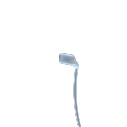
Zoeken
Snel zoeken
Hoorapparaatbatterijen
Oticon hoorapparaten
Phonak Infinio
ReSound Vivia
Oticon Intent
Signia Silk
Filters
Domes
Oticon Intent 1 - Oplaadbaar
De Oticon Intent is het nieuwste hoorapparaat van dit moment.
Bekijk