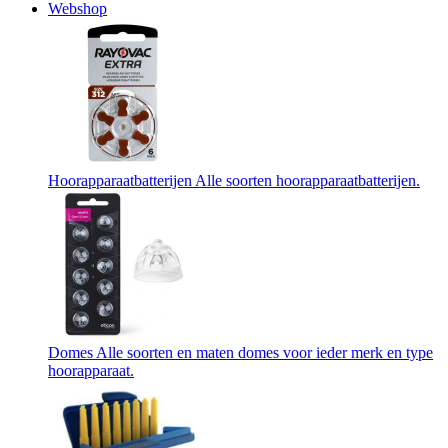
Webshop
Hoorapparaatbatterijen
Alle soorten hoorapparaatbatterijen.
Domes
Alle soorten en maten domes voor ieder merk en type
hoorapparaat.