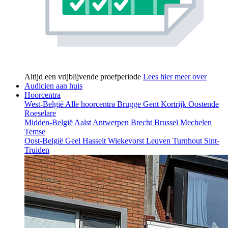
Altijd een vrijblijvende proefperiode
Lees hier meer over
Audicien aan huis
Hoorcentra
West-België
Alle hoorcentra
Brugge
Gent
Kortrijk
Oostende
Roeselare
Midden-België
Aalst
Antwerpen
Brecht
Brussel
Mechelen
Temse
Oost-België
Geel
Hasselt
Wiekevorst
Leuven
Turnhout
Sint-
Truiden