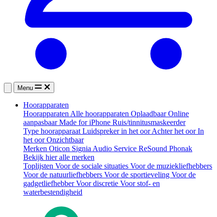
Menu
Hoorapparaten
Hoorapparaten
Alle hoorapparaten
Oplaadbaar
Online
aanpasbaar
Made for iPhone
Ruis/tinnitusmaskeerder
Type hoorapparaat
Luidspreker in het oor
Achter het oor
In
het oor
Onzichtbaar
Merken
Oticon
Signia
Audio Service
ReSound
Phonak
Bekijk hier alle merken
Toplijsten
Voor de sociale situaties
Voor de muziekliefhebbers
Voor de natuurliefhebbers
Voor de sportieveling
Voor de
gadgetliefhebber
Voor discretie
Voor stof- en
waterbestendigheid