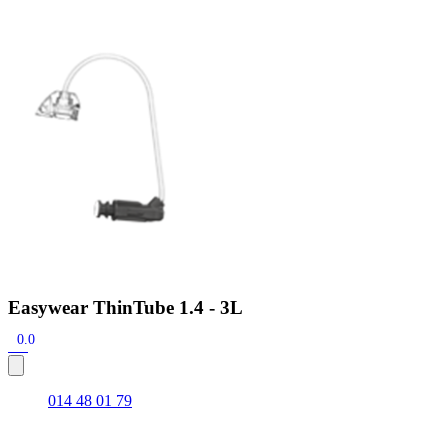
Zoeken
Snel zoeken
Hoorapparaatbatterijen
Oticon hoorapparaten
Phonak Infinio
ReSound
Oticon Intent
Signia Silk
Filters
Domes
Oticon Intent 1 - Oplaadbaar
De Oticon Intent is het nieuwste hoorapparaat van dit moment.
Bekijk
Easywear ThinTube 1.4 - 3L
0.0
014 48 01 79