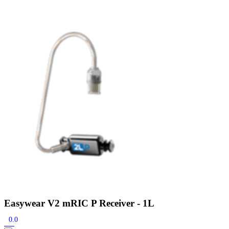
Zoeken
Snel zoeken
Hoorapparaatbatterijen
Oticon hoorapparaten
Phonak Infinio
ReSound
Oticon Intent
Signia Silk
Filters
Domes
Oticon Intent 1 - Oplaadbaar
De Oticon Intent is het nieuwste hoorapparaat van dit moment.
Bekijk
Easywear V2 mRIC P Receiver - 1L
0.0