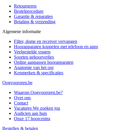
Retourneren
Bestelprocedure
Garantie & reparaties
Betaling & verzending
Algemene informatie
Filter, dome en receiver vervangen
Hoorapparaten koppelen met telefoon en apps
Veelgestelde vragen
Soorten gehoorverlies
Online aanpassen hoorapparaten
Anatomie van het oor
Kenmerken & specificaties
Oogvoororen.be
Waarom Oogvoororen.be?
Over ons
Contact
Vacatures
We zoeken jou
Audicien aan huis
Onze 17 hoorcentra
Bestellen & betalen