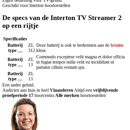
Eigen bediening voor TV-geluid
Geschikt voor Interton hoortoestellen
De specs van de Interton TV Streamer 2
op een rijtje
Specificaties
Batterij
ZL
Deze batterij is ook te herkennen aan de
bruine
type
312
kleur.
Commodo excepteur velit magna et dolor officia
Batterij
ZL
in fugiat tempor nulla velit eu incididunt ut
type
13
pariatur cillum veniam qui.
Batterij
ZL
type
13
Een ander geluid
.
Audicien aan huis in heel
Vlaanderen
Altijd een
vrijblijvende
proefperiode
17
hoorcentra
Alle merken
hoortoestellen