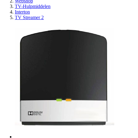
Webshop
TV-Hulpmiddelen
Interton
TV Streamer 2