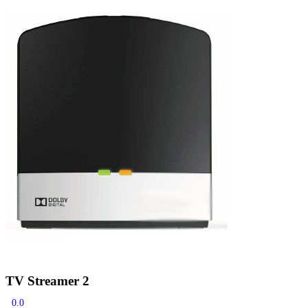
Zoeken
Snel zoeken
Hoorapparaatbatterijen
Oticon hoorapparaten
Phonak Infinio
ReSound Vivia
Oticon Intent
Signia Silk
Filters
Domes
Oticon Intent 1 - Oplaadbaar
De Oticon Intent is het nieuwste hoorapparaat van dit moment.
Bekijk
TV Streamer 2
0.0