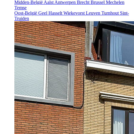
Midden-België
Aalst
Antwerpen
Brecht
Brussel
Mechelen
Temse
Oost-België
Geel
Hasselt
Wiekevorst
Leuven
Turnhout
Sint-
Truiden