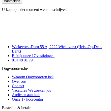
Aanmelden
U kan op ieder moment weer uitschrijven
Wiekevorst-Dorp 55 A, 2222 Wiekevorst (Heist-Op-Den-
Berg)
Bekijk onze 17 vestigingen
014 48 01 79
Oogvoororen.be
Waarom Oogvoororen.be?
Over ons
Contact
Vacatures
We zoeken jou
Audicien aan huis
Onze 17 hoorcentra
Bestellen & betalen