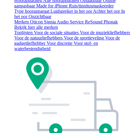
Hoorapparaten
Alle hoorapparaten
Oplaadbaar
Online
aanpasbaar
Made for iPhone
Ruis/tinnitusmaskeerder
Type hoorapparaat
Luidspreker in het oor
Achter het oor
In
het oor
Onzichtbaar
Merken
Oticon
Signia
Audio Service
ReSound
Phonak
Bekijk hier alle merken
Toplijsten
Voor de sociale situaties
Voor de muziekliefhebbers
Voor de natuurliefhebbers
Voor de sportieveling
Voor de
gadgetliefhebber
Voor discretie
Voor stof- en
waterbestendigheid