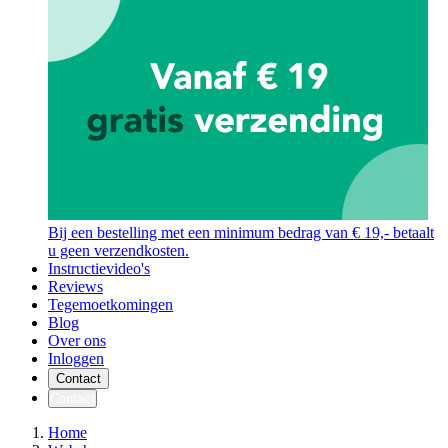
Bij een bestelling met een minimum bedrag van € 19,- betaalt
u geen verzendkosten.
Instructievideo's
Reviews
Tegemoetkomingen
Blog
Over ons
Inloggen
Contact
Contact
Home