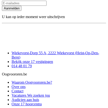
Aanmelden
U kan op ieder moment weer uitschrijven
Wiekevorst-Dorp 55 A, 2222 Wiekevorst (Heist-Op-Den-
Berg)
Bekijk onze 17 vestigingen
014 48 01 79
Oogvoororen.be
Waarom Oogvoororen.be?
Over ons
Contact
Vacatures
We zoeken jou
Audicien aan huis
Onze 17 hoorcentra