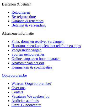
Bestellen & betalen
Retourneren
Bestelprocedure
Garantie & reparaties
Betaling & verzending
Algemene informatie
Filter, dome en receiver vervangen
Hoorapparaten koppelen met telefoon en apps
Veelgestelde vragen
Soorten gehoorverlies
Online aanpassen hoorapparaten
Anatomie van het oor
Kenmerken & specificaties
Oogvoororen.be
Waarom Oogvoororen.be?
Over ons
Contact
Vacatures
We zoeken jou
Audicien aan huis
Onze 17 hoorcentra