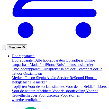
Menu
Hoorapparaten
Hoorapparaten
Alle hoorapparaten
Oplaadbaar
Online
aanpasbaar
Made for iPhone
Ruis/tinnitusmaskeerder
Type hoorapparaat
Luidspreker in het oor
Achter het oor
In
het oor
Onzichtbaar
Merken
Oticon
Signia
Audio Service
ReSound
Phonak
Bekijk hier alle merken
Toplijsten
Voor de sociale situaties
Voor de muziekliefhebbers
Voor de natuurliefhebbers
Voor de sportieveling
Voor de
gadgetliefhebber
Voor discretie
Voor stof- en
waterbestendigheid