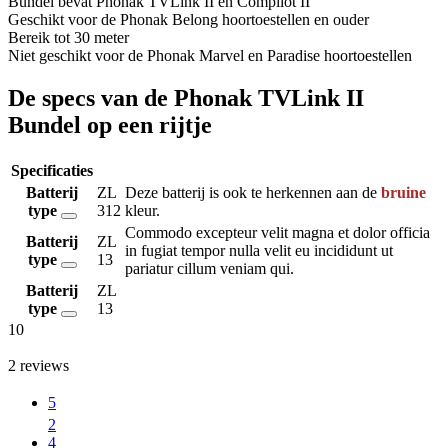
Bundel bevat Phonak TVLink II en Compilot II
Geschikt voor de Phonak Belong hoortoestellen en ouder
Bereik tot 30 meter
Niet geschikt voor de Phonak Marvel en Paradise hoortoestellen
De specs van de Phonak TVLink II
Bundel op een rijtje
Specificaties
Batterij
ZL
Deze batterij is ook te herkennen aan de
bruine
type
312
kleur.
Commodo excepteur velit magna et dolor officia
Batterij
ZL
in fugiat tempor nulla velit eu incididunt ut
type
13
pariatur cillum veniam qui.
Batterij
ZL
type
13
10
2
reviews
5
2
4