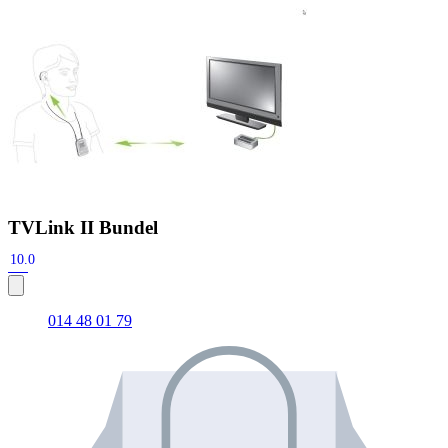
Zoeken
Snel zoeken
Hoorapparaatbatterijen
Oticon hoorapparaten
Phonak Infinio
ReSound Vivia
Oticon Intent
Signia Silk
Filters
Domes
Oticon Intent 1 - Oplaadbaar
De Oticon Intent is het nieuwste hoorapparaat van dit moment.
TVLink II Bundel
Bekijk
10.0
014 48 01 79