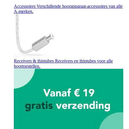
Accessoires
Verschillende hoorapparaat-accessoires van alle
A-merken.
Receivers & thintubes
Receivers en thintubes voor alle
hoortoestellen.