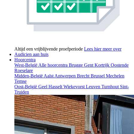
Altijd een vrijblijvende proefperiode
Lees hier meer over
Audicien aan huis
Hoorcentra
West-België
Alle hoorcentra
Brugge
Gent
Kortrijk
Oostende
Roeselare
Midden-België
Aalst
Antwerpen
Brecht
Brussel
Mechelen
Temse
Oost-België
Geel
Hasselt
Wiekevorst
Leuven
Turnhout
Sint-
Truiden