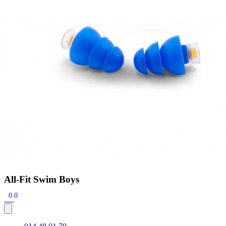
Zoeken
Snel zoeken
Hoorapparaatbatterijen
Oticon hoorapparaten
Phonak Infinio
ReSound
Oticon Intent
Signia Silk
Filters
Domes
Oticon Intent 1 - Oplaadbaar
De Oticon Intent is het nieuwste hoorapparaat van dit moment.
Bekijk
All-Fit Swim Boys
0.0