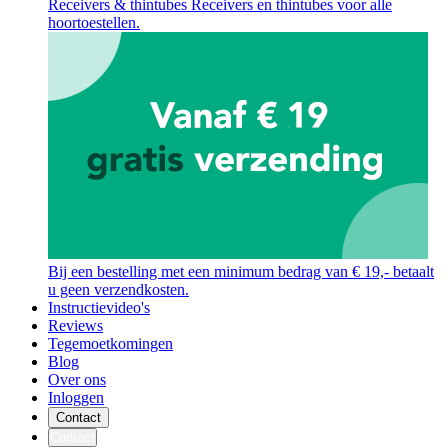
Receivers & thintubes
Receivers en thintubes voor alle
hoortoestellen.
Bij een bestelling met een minimum bedrag van € 19,- betaalt
u geen verzendkosten.
Instructievideo's
Reviews
Tegemoetkomingen
Blog
Over ons
Inloggen
Contact
Contact