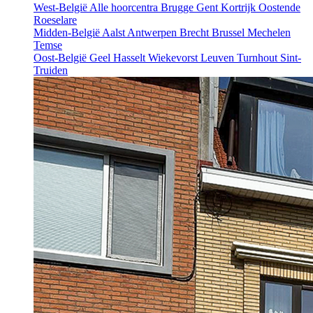
West-België
Alle hoorcentra
Brugge
Gent
Kortrijk
Oostende
Roeselare
Midden-België
Aalst
Antwerpen
Brecht
Brussel
Mechelen
Temse
Oost-België
Geel
Hasselt
Wiekevorst
Leuven
Turnhout
Sint-
Truiden