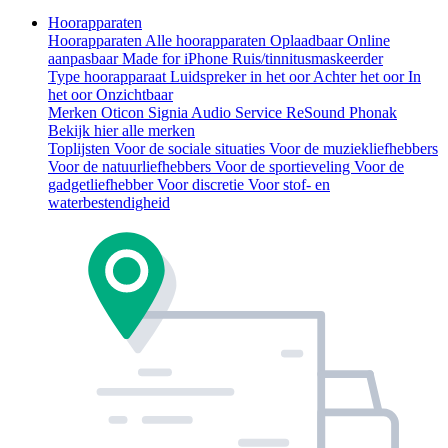
Hoorapparaten
Hoorapparaten
Alle hoorapparaten
Oplaadbaar
Online
aanpasbaar
Made for iPhone
Ruis/tinnitusmaskeerder
Type hoorapparaat
Luidspreker in het oor
Achter het oor
In
het oor
Onzichtbaar
Merken
Oticon
Signia
Audio Service
ReSound
Phonak
Bekijk hier alle merken
Toplijsten
Voor de sociale situaties
Voor de muziekliefhebbers
Voor de natuurliefhebbers
Voor de sportieveling
Voor de
gadgetliefhebber
Voor discretie
Voor stof- en
waterbestendigheid