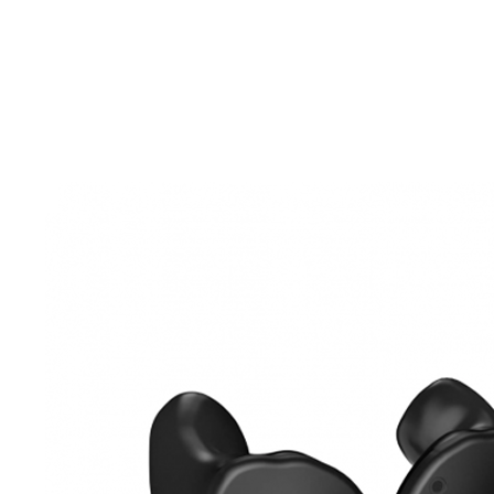
Zoeken
Snel zoeken
Hoorapparaatbatterijen
Oticon hoorapparaten
Phonak Infinio
ReSound Vivia
Oticon Intent
Signia Silk
Filters
Domes
Oticon Intent 1 - Oplaadbaar
De Oticon Intent is het nieuwste hoorapparaat van dit moment.
Bekijk