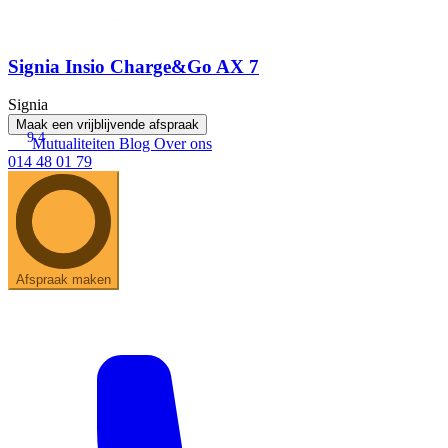
Signia Insio Charge&Go AX 7
Signia
Maak een vrijblijvende afspraak
9.4
Mutualiteiten
Blog
Over ons
014 48 01 79
Afspraak maken