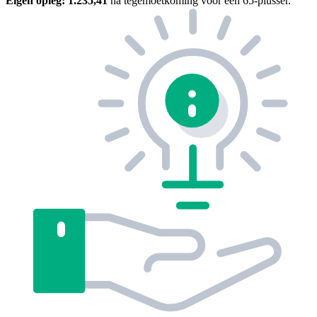
Eigen opleg:
1.235,41
na tegemoetkoming voor een 65-plusser.