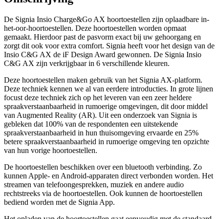
De Signia Insio Charge&Go AX hoortoestellen zijn oplaadbare in-
het-oor-hoortoestellen. Deze hoortoestellen worden opmaat
gemaakt. Hierdoor past de pasvorm exact bij uw gehoorgang en
zorgt dit ook voor extra comfort. Signia heeft voor het design van de
Insio C&G AX de iF Design Award gewonnen. De Signia Insio
C&G AX zijn verkrijgbaar in 6 verschillende kleuren.
Deze hoortoestellen maken gebruik van het Signia AX-platform.
Deze techniek kennen we al van eerdere introducties. In grote lijnen
focust deze techniek zich op het leveren van een zeer heldere
spraakverstaanbaarheid in rumoerige omgevingen, dit door middel
van Augmented Reality (AR). Uit een onderzoek van Signia is
gebleken dat 100% van de respondenten een uitstekende
spraakverstaanbaarheid in hun thuisomgeving ervaarde en 25%
betere spraakverstaanbaarheid in rumoerige omgeving ten opzichte
van hun vorige hoortoestellen.
De hoortoestellen beschikken over een bluetooth verbinding. Zo
kunnen Apple- en Android-apparaten direct verbonden worden. Het
streamen van telefoongesprekken, muziek en andere audio
rechtstreeks via de hoortoestellen. Ook kunnen de hoortoestellen
bediend worden met de Signia App.
Het opladen van de hoortoestellen gaat eenvoudig met de standaard