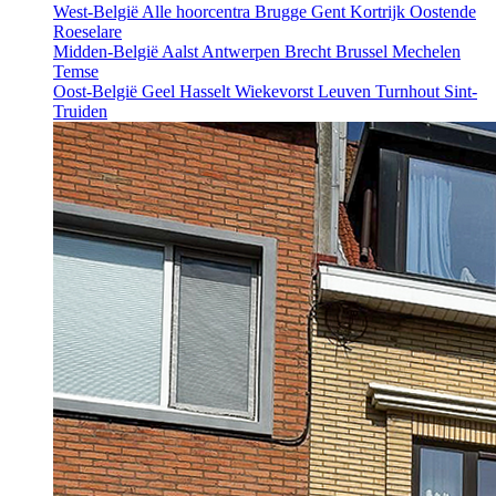
West-België
Alle hoorcentra
Brugge
Gent
Kortrijk
Oostende
Roeselare
Midden-België
Aalst
Antwerpen
Brecht
Brussel
Mechelen
Temse
Oost-België
Geel
Hasselt
Wiekevorst
Leuven
Turnhout
Sint-
Truiden