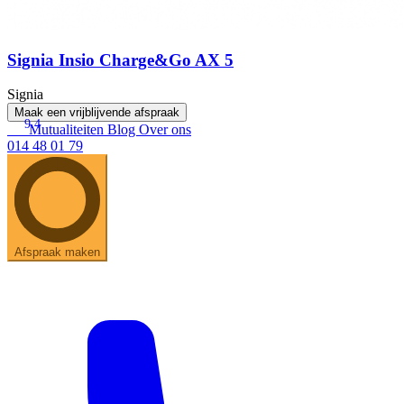
Signia Insio Charge&Go AX 5
Signia
Maak een vrijblijvende afspraak
9.4
Mutualiteiten
Blog
Over ons
014 48 01 79
Afspraak maken