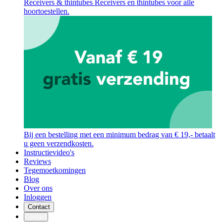
Receivers & thintubes
Receivers en thintubes voor alle
hoortoestellen.
Bij een bestelling met een minimum bedrag van € 19,- betaalt
u geen verzendkosten.
Instructievideo's
Reviews
Tegemoetkomingen
Blog
Over ons
Inloggen
Contact
Contact