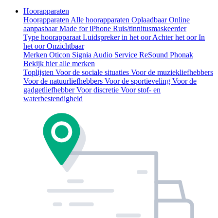
Hoorapparaten
Hoorapparaten
Alle hoorapparaten
Oplaadbaar
Online
aanpasbaar
Made for iPhone
Ruis/tinnitusmaskeerder
Type hoorapparaat
Luidspreker in het oor
Achter het oor
In
het oor
Onzichtbaar
Merken
Oticon
Signia
Audio Service
ReSound
Phonak
Bekijk hier alle merken
Toplijsten
Voor de sociale situaties
Voor de muziekliefhebbers
Voor de natuurliefhebbers
Voor de sportieveling
Voor de
gadgetliefhebber
Voor discretie
Voor stof- en
waterbestendigheid