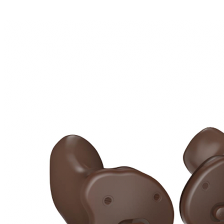
Zoeken
Snel zoeken
Hoorapparaatbatterijen
Oticon hoorapparaten
Phonak Infinio
ReSound Vivia
Oticon Intent
Signia Silk
Filters
Domes
Oticon Intent 1 - Oplaadbaar
De Oticon Intent is het nieuwste hoorapparaat van dit moment.
Bekijk