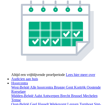
Altijd een vrijblijvende proefperiode
Lees hier meer over
Audicien aan huis
Hoorcentra
West-België
Alle hoorcentra
Brugge
Gent
Kortrijk
Oostende
Roeselare
Midden-België
Aalst
Antwerpen
Brecht
Brussel
Mechelen
Temse
Oost-België
Geel
Hasselt
Wiekevorst
Leuven
Turnhout
Sint-