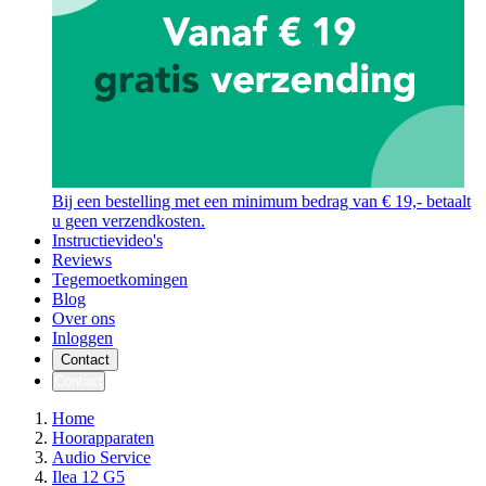
Bij een bestelling met een minimum bedrag van € 19,- betaalt
u geen verzendkosten.
Instructievideo's
Reviews
Tegemoetkomingen
Blog
Over ons
Inloggen
Contact
Contact
Home
Hoorapparaten
Audio Service
Ilea 12 G5