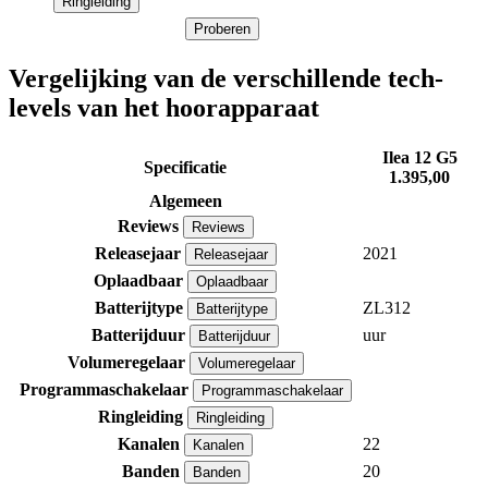
Ringleiding
Proberen
Vergelijking van de verschillende tech-
levels van het hoorapparaat
Ilea 12 G5
Specificatie
1.395,00
Algemeen
Reviews
Reviews
Releasejaar
2021
Releasejaar
Oplaadbaar
Oplaadbaar
Batterijtype
ZL312
Batterijtype
Batterijduur
uur
Batterijduur
Volumeregelaar
Volumeregelaar
Programmaschakelaar
Programmaschakelaar
Ringleiding
Ringleiding
Kanalen
22
Kanalen
Banden
20
Banden