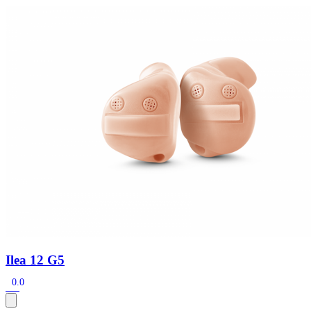
Zoeken
Snel zoeken
Hoorapparaatbatterijen
Oticon hoorapparaten
Phonak Infinio
ReSound Vivia
Oticon Intent
Signia Silk
Filters
Domes
Oticon Intent 1 - Oplaadbaar
De Oticon Intent is het nieuwste hoorapparaat van dit moment.
Bekijk
Ilea 12 G5
0.0