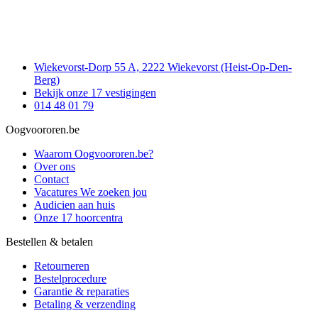
Wiekevorst-Dorp 55 A, 2222 Wiekevorst (Heist-Op-Den-
Berg)
Bekijk onze 17 vestigingen
014 48 01 79
Oogvoororen.be
Waarom Oogvoororen.be?
Over ons
Contact
Vacatures
We zoeken jou
Audicien aan huis
Onze 17 hoorcentra
Bestellen & betalen
Retourneren
Bestelprocedure
Garantie & reparaties
Betaling & verzending