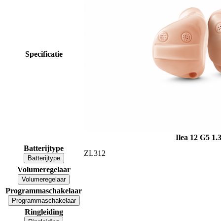
Specificatie
Ilea 12 G5
1.
Batterijtype
ZL312
Batterijtype
Volumeregelaar
Volumeregelaar
Programmaschakelaar
Programmaschakelaar
Ringleiding