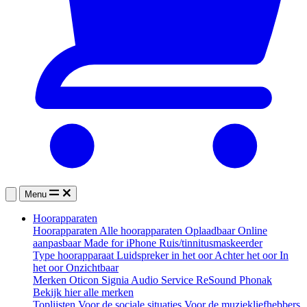
Menu
Hoorapparaten
Hoorapparaten
Alle hoorapparaten
Oplaadbaar
Online
aanpasbaar
Made for iPhone
Ruis/tinnitusmaskeerder
Type hoorapparaat
Luidspreker in het oor
Achter het oor
In
het oor
Onzichtbaar
Merken
Oticon
Signia
Audio Service
ReSound
Phonak
Bekijk hier alle merken
Toplijsten
Voor de sociale situaties
Voor de muziekliefhebbers