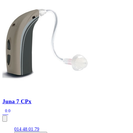
Zoeken
Snel zoeken
Hoorapparaatbatterijen
Oticon hoorapparaten
Phonak Infinio
ReSound Vivia
Oticon Intent
Signia Silk
Filters
Domes
Oticon Intent 1 - Oplaadbaar
De Oticon Intent is het nieuwste hoorapparaat van dit moment.
Bekijk
Juna 7 CPx
0.0
014 48 01 79