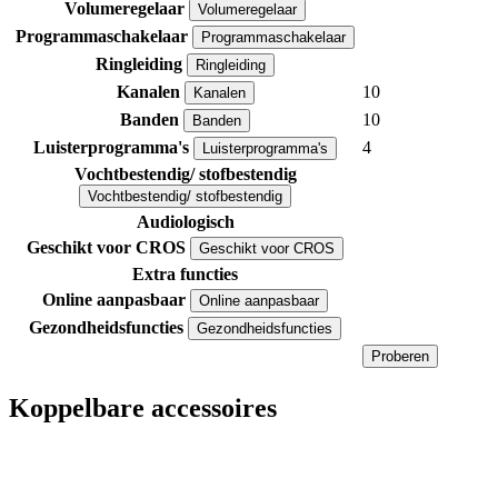
Volumeregelaar
Volumeregelaar
Programmaschakelaar
Programmaschakelaar
Ringleiding
Ringleiding
Kanalen
10
Kanalen
Banden
10
Banden
Luisterprogramma's
4
Luisterprogramma's
Vochtbestendig/ stofbestendig
Vochtbestendig/ stofbestendig
Audiologisch
Geschikt voor CROS
Geschikt voor CROS
Extra functies
Online aanpasbaar
Online aanpasbaar
Gezondheidsfuncties
Gezondheidsfuncties
Proberen
Koppelbare accessoires