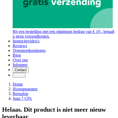
Bij een bestelling met een minimum bedrag van € 19,- betaalt
u geen verzendkosten.
Instructievideo's
Reviews
Tegemoetkomingen
Blog
Over ons
Inloggen
Contact
Contact
Home
Hoorapparaten
Bernafon
Juna 7 CPx
Helaas. Dit product is niet meer nieuw
leverbaar.