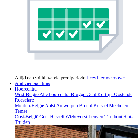
Altijd een vrijblijvende proefperiode
Lees hier meer over
Audicien aan huis
Hoorcentra
West-België
Alle hoorcentra
Brugge
Gent
Kortrijk
Oostende
Roeselare
Midden-België
Aalst
Antwerpen
Brecht
Brussel
Mechelen
Temse
Oost-België
Geel
Hasselt
Wiekevorst
Leuven
Turnhout
Sint-
Truiden