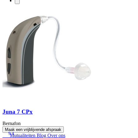
Juna 7 CPx
Bernafon
Maak een vrijblijvende afspraak
9.4
Mutualiteiten
Blog
Over ons