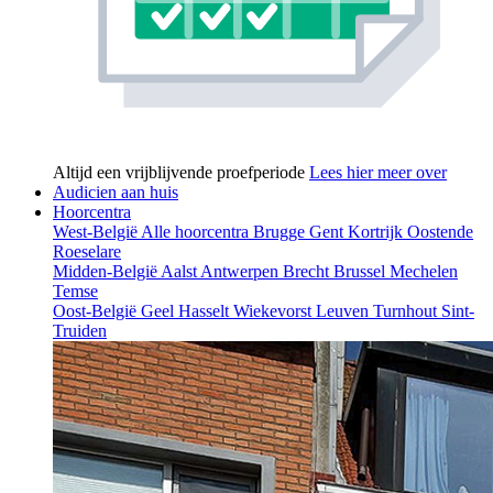
Altijd een vrijblijvende proefperiode
Lees hier meer over
Audicien aan huis
Hoorcentra
West-België
Alle hoorcentra
Brugge
Gent
Kortrijk
Oostende
Roeselare
Midden-België
Aalst
Antwerpen
Brecht
Brussel
Mechelen
Temse
Oost-België
Geel
Hasselt
Wiekevorst
Leuven
Turnhout
Sint-
Truiden