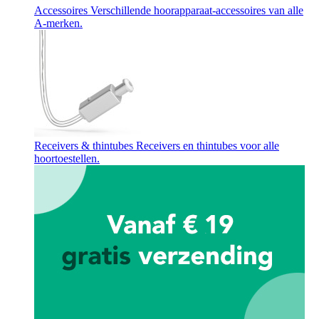
Accessoires
Verschillende hoorapparaat-accessoires van alle
A-merken.
Receivers & thintubes
Receivers en thintubes voor alle
hoortoestellen.