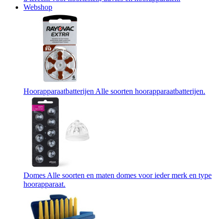
Webshop
Hoorapparaatbatterijen
Alle soorten hoorapparaatbatterijen.
Domes
Alle soorten en maten domes voor ieder merk en type
hoorapparaat.