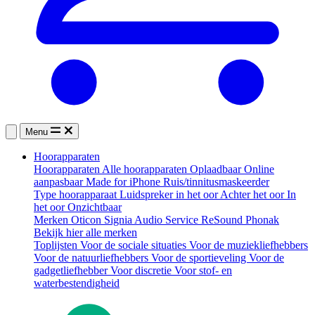
Menu
Hoorapparaten
Hoorapparaten
Alle hoorapparaten
Oplaadbaar
Online
aanpasbaar
Made for iPhone
Ruis/tinnitusmaskeerder
Type hoorapparaat
Luidspreker in het oor
Achter het oor
In
het oor
Onzichtbaar
Merken
Oticon
Signia
Audio Service
ReSound
Phonak
Bekijk hier alle merken
Toplijsten
Voor de sociale situaties
Voor de muziekliefhebbers
Voor de natuurliefhebbers
Voor de sportieveling
Voor de
gadgetliefhebber
Voor discretie
Voor stof- en
waterbestendigheid