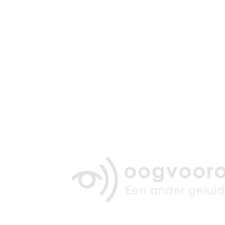
Zoeken
Snel zoeken
Hoorapparaatbatterijen
Oticon hoorapparaten
Phonak Infinio
ReSound Vivia
Oticon Intent
Signia Silk
Filters
Domes
Oticon Intent 1 - Oplaadbaar
De Oticon Intent is het nieuwste hoorapparaat van dit moment.
Bekijk