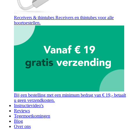
Receivers & thintubes
Receivers en thintubes voor alle
hoortoestellen.
Bij een bestelling met een minimum bedrag van € 19,- betaalt
u geen verzendkosten.
Instructievideo's
Reviews
Tegemoetkomingen
Blog
Over ons