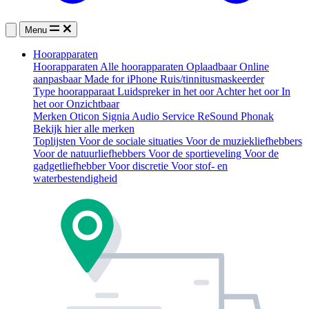
Menu
Hoorapparaten
Hoorapparaten
Alle hoorapparaten
Oplaadbaar
Online
aanpasbaar
Made for iPhone
Ruis/tinnitusmaskeerder
Type hoorapparaat
Luidspreker in het oor
Achter het oor
In
het oor
Onzichtbaar
Merken
Oticon
Signia
Audio Service
ReSound
Phonak
Bekijk hier alle merken
Toplijsten
Voor de sociale situaties
Voor de muziekliefhebbers
Voor de natuurliefhebbers
Voor de sportieveling
Voor de
gadgetliefhebber
Voor discretie
Voor stof- en
waterbestendigheid