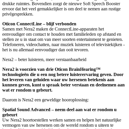
drukke ruimtes. Bovendien zorgt de nieuwe Soft Speech Booster
ervoor dat het veel gemakkelijker is om deel te nemen aan rustige
privégesprekken.
Oticon ConnectLine – blijf verbonden
Samen met Nera2 maken de ConnectLine-apparaten het
eenvoudiger om contact te houden met familieleden op afstand en
stellen ze u in staat om van meer soorten entertainment te genieten.
Telefoneren, videochatten, naar muziek luisteren of televisiekijken -
het is nu allemaal eenvoudiger dan ooit tevoren.
Nera2 – beter luisteren, meer verstaanbaarheid
Nera2 is voorzien van drie Oticon BrainHearing™
technologieën die u een nog betere luisterervaring geven. Door
het leveren van geluiden waar uw hersenen betekenis aan
kunnen geven, kunt u spraak beter verstaan en deelnemen aan
wat er rondom u gebeurt.
Daarom is Nera2 een geweldige hooroplossing:
Spatial Sound Advanced – neem deel aan wat er rondom u
gebeurt
Uw Nera2 hoortoestellen werken samen en helpen het natuurlijke
vermogen van uw hersenen om de wereld rondom u uiteen te