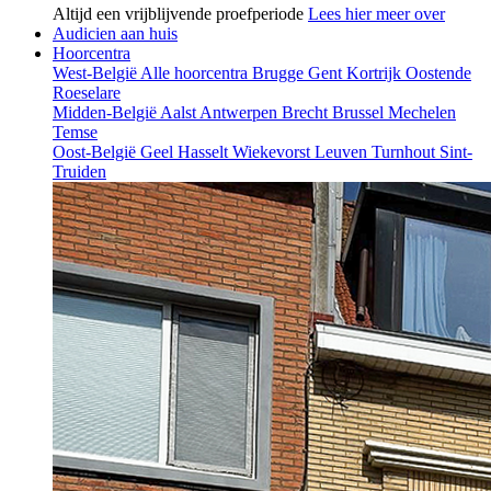
Altijd een vrijblijvende proefperiode
Lees hier meer over
Audicien aan huis
Hoorcentra
West-België
Alle hoorcentra
Brugge
Gent
Kortrijk
Oostende
Roeselare
Midden-België
Aalst
Antwerpen
Brecht
Brussel
Mechelen
Temse
Oost-België
Geel
Hasselt
Wiekevorst
Leuven
Turnhout
Sint-
Truiden