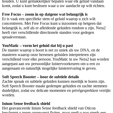
houden. U kunt gemakkelijker bepalen waar elk geluid vandaan
komt, zodat u kunt beslissen waar u uw aandacht op wilt richten.
Free Focus – zoom in op datgene wat belangrijk is
Er is vaak een specifieke stem of geluid waarop u zich wilt
concentreren. Met Free Focus kunt u inzoomen op hetgeen dat
belangrijk is, zelf als er afleidende geluiden rondom u zijn. Nera2
heeft vier verschillende directionele standen voor gedegen
spraakverstaan.
YouMatic – vorm het geluid dat bij u past
De manier waarop u hoort is net zo uniek als uw DNA, en de
manieren waarop onze hersenen geluiden interpreteren zijn
verschillend voor elke persoon. YouMatic in uw Nera2 kan worden
aangepast aan uw persoonlijke luistervoorkeuren om u een zo
aangenaam en natuurlijk mogelijke luisterervaring te geven.
Soft Speech Booster – hoor de subtiele details
Zachte spraak en subtiele geluiden kunnen moeilijk te horen zijn.
Soft Speech Booster maakt gedempte geluiden en zachte stemmen
duidelijker, zodat uw delicate momenten en privégesprekken verrijkt
worden.
Inium Sense feedback shield
Het geavanceerde Inium Sense feedback shield van Oticon
beschermt u tegen ongewenst fluiten, maar geeft u nog steeds een