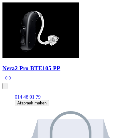
Zoeken
Snel zoeken
Hoorapparaatbatterijen
Oticon hoorapparaten
Phonak Infinio
ReSound Vivia
Oticon Intent
Signia Silk
Filters
Domes
Oticon Intent 1 - Oplaadbaar
De Oticon Intent is het nieuwste hoorapparaat van dit moment.
Nera2 Pro BTE105 PP
Bekijk
0.0
014 48 01 79
Afspraak maken