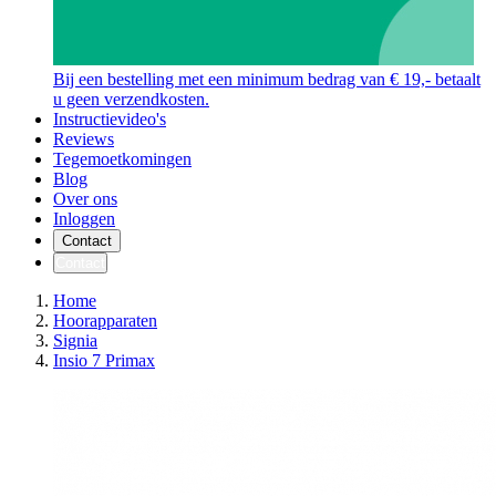
Bij een bestelling met een minimum bedrag van € 19,- betaalt
u geen verzendkosten.
Instructievideo's
Reviews
Tegemoetkomingen
Blog
Over ons
Inloggen
Contact
Contact
Home
Hoorapparaten
Signia
Insio 7 Primax