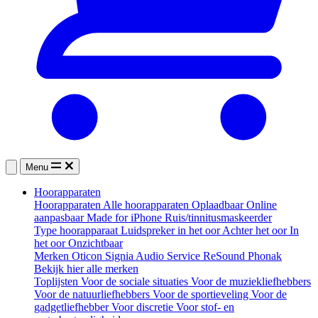
Menu
Hoorapparaten
Hoorapparaten
Alle hoorapparaten
Oplaadbaar
Online
aanpasbaar
Made for iPhone
Ruis/tinnitusmaskeerder
Type hoorapparaat
Luidspreker in het oor
Achter het oor
In
het oor
Onzichtbaar
Merken
Oticon
Signia
Audio Service
ReSound
Phonak
Bekijk hier alle merken
Toplijsten
Voor de sociale situaties
Voor de muziekliefhebbers
Voor de natuurliefhebbers
Voor de sportieveling
Voor de
gadgetliefhebber
Voor discretie
Voor stof- en