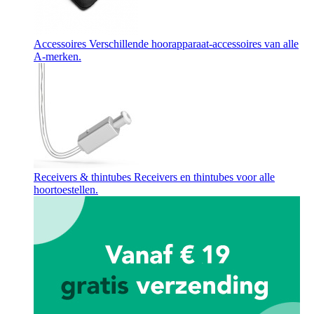
Accessoires
Verschillende hoorapparaat-accessoires van alle
A-merken.
Receivers & thintubes
Receivers en thintubes voor alle
hoortoestellen.