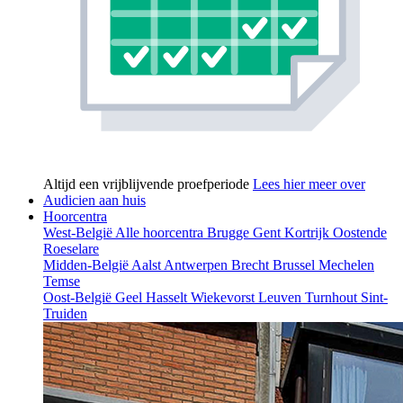
Altijd een vrijblijvende proefperiode
Lees hier meer over
Audicien aan huis
Hoorcentra
West-België
Alle hoorcentra
Brugge
Gent
Kortrijk
Oostende
Roeselare
Midden-België
Aalst
Antwerpen
Brecht
Brussel
Mechelen
Temse
Oost-België
Geel
Hasselt
Wiekevorst
Leuven
Turnhout
Sint-
Truiden