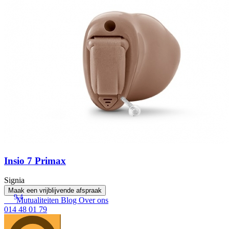
Insio 7 Primax
Signia
Maak een vrijblijvende afspraak
9.4
Mutualiteiten
Blog
Over ons
014 48 01 79