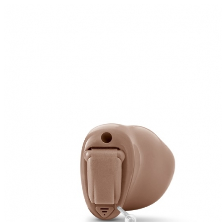
Zoeken
Snel zoeken
Hoorapparaatbatterijen
Oticon hoorapparaten
Phonak Infinio
ReSound Vivia
Oticon Intent
Signia Silk
Filters
Domes
Oticon Intent 1 - Oplaadbaar
De Oticon Intent is het nieuwste hoorapparaat van dit moment.
Bekijk