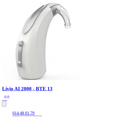
Zoeken
Snel zoeken
Hoorapparaatbatterijen
Oticon hoorapparaten
Phonak Infinio
ReSound Vivia
Oticon Intent
Signia Silk
Filters
Domes
Oticon Intent 1 - Oplaadbaar
De Oticon Intent is het nieuwste hoorapparaat van dit moment.
Bekijk
Livio AI 2000 - BTE 13
0.0
014 48 01 79