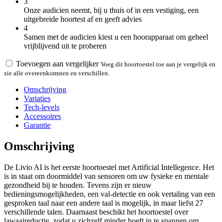
3
Onze audicien neemt, bij u thuis of in een vestiging, een
uitgebreide hoortest af en geeft advies
4
Samen met de audicien kiest u een hoorapparaat om geheel
vrijblijvend uit te proberen
Toevoegen aan vergelijker
Voeg dit hoortoestel toe aan je vergelijk en
zie alle overeenkomsten en verschillen.
Omschrijving
Variaties
Tech-levels
Accessoires
Garantie
Omschrijving
De Livio AI is het eerste hoortoestel met Artificial Intellegence. Het
is in staat om doormiddel van sensoren om uw fysieke en mentale
gezondheid bij te houden. Tevens zijn er nieuw
bedieningsmogelijkheden, een val-detectie en ook vertaling van een
gesproken taal naar een andere taal is mogelijk, in maar liefst 27
verschillende talen. Daarnaast beschikt het hoortoestel over
lawaaireductie, zodat u zichzelf minder hoeft in te spannen om