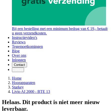
Bij een bestelling met een minimum bedrag van € 19,- betaalt
u geen verzendkosten.
Instructievideo's
Reviews
Tegemoetkomingen
Blog
Over ons
Inloggen
Contact
Contact
Home
Hoorapparaten
Starkey
Livio AI 2000 - BTE 13
Helaas. Dit product is niet meer nieuw
leverbaar.