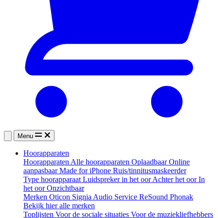
Menu
Hoorapparaten
Hoorapparaten
Alle hoorapparaten
Oplaadbaar
Online
aanpasbaar
Made for iPhone
Ruis/tinnitusmaskeerder
Type hoorapparaat
Luidspreker in het oor
Achter het oor
In
het oor
Onzichtbaar
Merken
Oticon
Signia
Audio Service
ReSound
Phonak
Bekijk hier alle merken
Toplijsten
Voor de sociale situaties
Voor de muziekliefhebbers