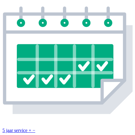
5 jaar service
+
−