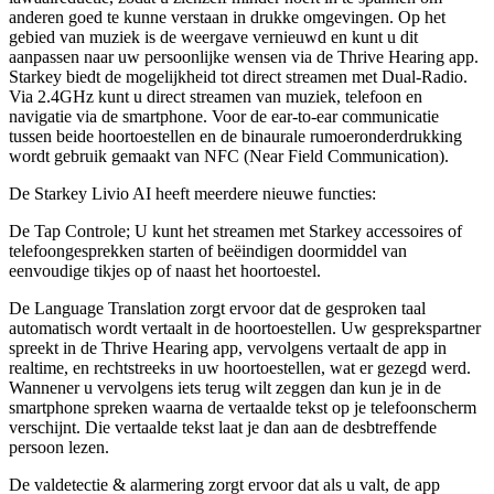
anderen goed te kunne verstaan in drukke omgevingen. Op het
gebied van muziek is de weergave vernieuwd en kunt u dit
aanpassen naar uw persoonlijke wensen via de Thrive Hearing app.
Starkey biedt de mogelijkheid tot direct streamen met Dual-Radio.
Via 2.4GHz kunt u direct streamen van muziek, telefoon en
navigatie via de smartphone. Voor de ear-to-ear communicatie
tussen beide hoortoestellen en de binaurale rumoeronderdrukking
wordt gebruik gemaakt van NFC (Near Field Communication).
De Starkey Livio AI heeft meerdere nieuwe functies:
De Tap Controle; U kunt het streamen met Starkey accessoires of
telefoongesprekken starten of beëindigen doormiddel van
eenvoudige tikjes op of naast het hoortoestel.
De Language Translation zorgt ervoor dat de gesproken taal
automatisch wordt vertaalt in de hoortoestellen. Uw gesprekspartner
spreekt in de Thrive Hearing app, vervolgens vertaalt de app in
realtime, en rechtstreeks in uw hoortoestellen, wat er gezegd werd.
Wannener u vervolgens iets terug wilt zeggen dan kun je in de
smartphone spreken waarna de vertaalde tekst op je telefoonscherm
verschijnt. Die vertaalde tekst laat je dan aan de desbtreffende
persoon lezen.
De valdetectie & alarmering zorgt ervoor dat als u valt, de app