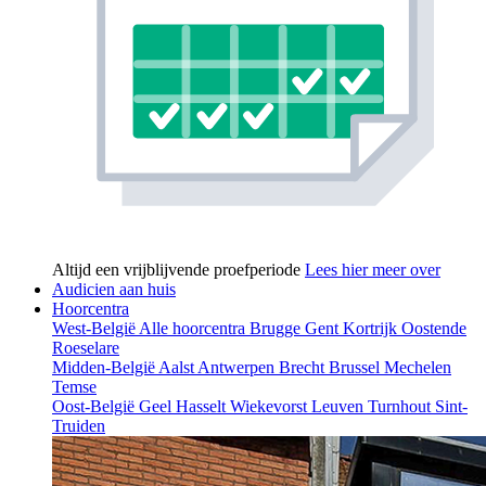
Altijd een vrijblijvende proefperiode
Lees hier meer over
Audicien aan huis
Hoorcentra
West-België
Alle hoorcentra
Brugge
Gent
Kortrijk
Oostende
Roeselare
Midden-België
Aalst
Antwerpen
Brecht
Brussel
Mechelen
Temse
Oost-België
Geel
Hasselt
Wiekevorst
Leuven
Turnhout
Sint-
Truiden