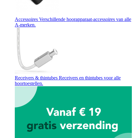
Accessoires
Verschillende hoorapparaat-accessoires van alle
A-merken.
Receivers & thintubes
Receivers en thintubes voor alle
hoortoestellen.