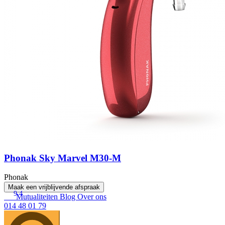
Phonak Sky Marvel M30-M
Phonak
Maak een vrijblijvende afspraak
9.4
Mutualiteiten
Blog
Over ons
014 48 01 79