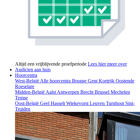
Altijd een vrijblijvende proefperiode
Lees hier meer over
Audicien aan huis
Hoorcentra
West-België
Alle hoorcentra
Brugge
Gent
Kortrijk
Oostende
Roeselare
Midden-België
Aalst
Antwerpen
Brecht
Brussel
Mechelen
Temse
Oost-België
Geel
Hasselt
Wiekevorst
Leuven
Turnhout
Sint-
Truiden