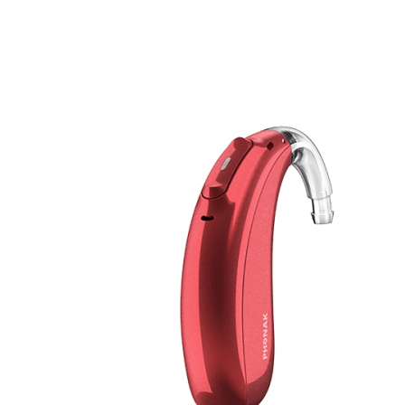
Zoeken
Snel zoeken
Hoorapparaatbatterijen
Oticon hoorapparaten
Phonak Infinio
ReSound Vivia
Oticon Intent
Signia Silk
Filters
Domes
Oticon Intent 1 - Oplaadbaar
De Oticon Intent is het nieuwste hoorapparaat van dit moment.
Bekijk