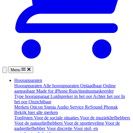
Menu
Hoorapparaten
Hoorapparaten
Alle hoorapparaten
Oplaadbaar
Online
aanpasbaar
Made for iPhone
Ruis/tinnitusmaskeerder
Type hoorapparaat
Luidspreker in het oor
Achter het oor
In
het oor
Onzichtbaar
Merken
Oticon
Signia
Audio Service
ReSound
Phonak
Bekijk hier alle merken
Toplijsten
Voor de sociale situaties
Voor de muziekliefhebbers
Voor de natuurliefhebbers
Voor de sportieveling
Voor de
gadgetliefhebber
Voor discretie
Voor stof- en