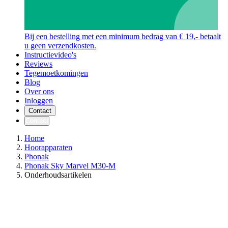
Bij een bestelling met een minimum bedrag van € 19,- betaalt
u geen verzendkosten.
Instructievideo's
Reviews
Tegemoetkomingen
Blog
Over ons
Inloggen
Contact
Contact
Home
Hoorapparaten
Phonak
Phonak Sky Marvel M30-M
Onderhoudsartikelen