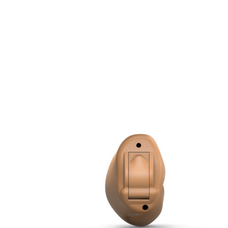
Zoeken
Snel zoeken
Hoorapparaatbatterijen
Oticon hoorapparaten
Phonak Infinio
ReSound Vivia
Oticon Intent
Signia Silk
Filters
Domes
Oticon Intent 1 - Oplaadbaar
De Oticon Intent is het nieuwste hoorapparaat van dit moment.
Bekijk