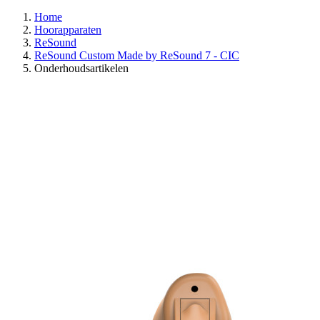
Home
Hoorapparaten
ReSound
ReSound Custom Made by ReSound 7 - CIC
Onderhoudsartikelen