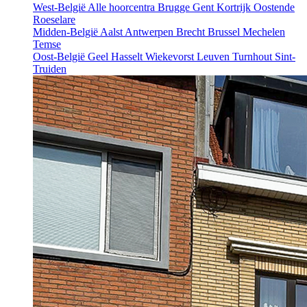
West-België
Alle hoorcentra
Brugge
Gent
Kortrijk
Oostende
Roeselare
Midden-België
Aalst
Antwerpen
Brecht
Brussel
Mechelen
Temse
Oost-België
Geel
Hasselt
Wiekevorst
Leuven
Turnhout
Sint-
Truiden