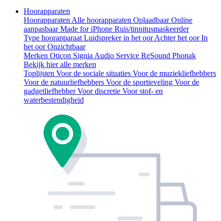
Hoorapparaten
Hoorapparaten
Alle hoorapparaten
Oplaadbaar
Online
aanpasbaar
Made for iPhone
Ruis/tinnitusmaskeerder
Type hoorapparaat
Luidspreker in het oor
Achter het oor
In
het oor
Onzichtbaar
Merken
Oticon
Signia
Audio Service
ReSound
Phonak
Bekijk hier alle merken
Toplijsten
Voor de sociale situaties
Voor de muziekliefhebbers
Voor de natuurliefhebbers
Voor de sportieveling
Voor de
gadgetliefhebber
Voor discretie
Voor stof- en
waterbestendigheid