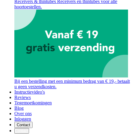
Receivers & thintubes
Receivers en thintubes voor alle
hoortoestellen.
Bij een bestelling met een minimum bedrag van € 19,- betaalt
u geen verzendkosten.
Instructievideo's
Reviews
Tegemoetkomingen
Blog
Over ons
Inloggen
Contact
Contact