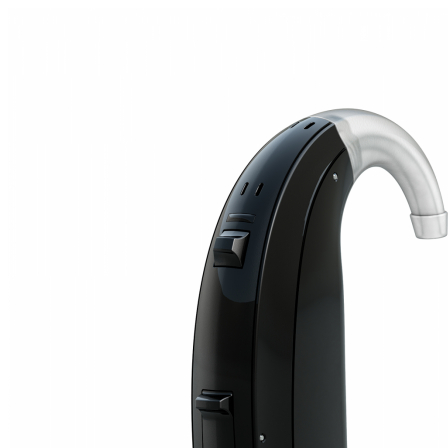
Zoeken
Snel zoeken
Hoorapparaatbatterijen
Oticon hoorapparaten
Phonak Infinio
ReSound Vivia
Oticon Intent
Signia Silk
Filters
Domes
Oticon Intent 1 - Oplaadbaar
De Oticon Intent is het nieuwste hoorapparaat van dit moment.
Bekijk