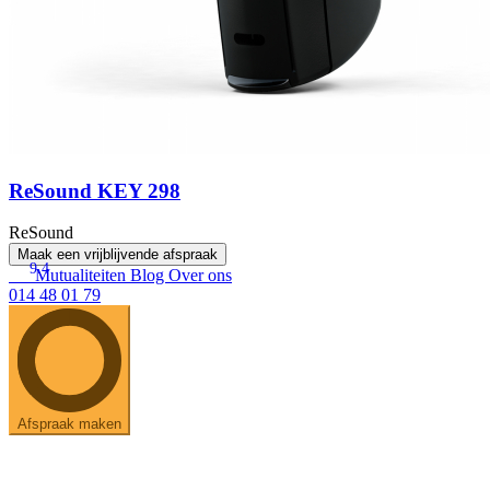
ReSound KEY 298
ReSound
Maak een vrijblijvende afspraak
9.4
Mutualiteiten
Blog
Over ons
014 48 01 79
Afspraak maken