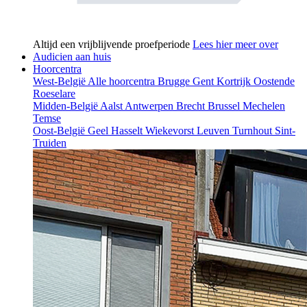
Altijd een vrijblijvende proefperiode
Lees hier meer over
Audicien aan huis
Hoorcentra
West-België
Alle hoorcentra
Brugge
Gent
Kortrijk
Oostende
Roeselare
Midden-België
Aalst
Antwerpen
Brecht
Brussel
Mechelen
Temse
Oost-België
Geel
Hasselt
Wiekevorst
Leuven
Turnhout
Sint-
Truiden