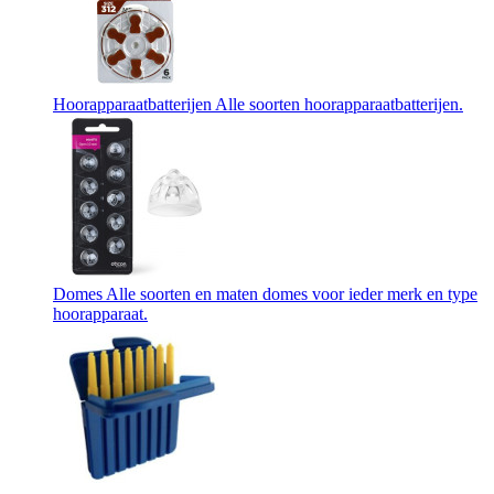
Hoorapparaatbatterijen
Alle soorten hoorapparaatbatterijen.
Domes
Alle soorten en maten domes voor ieder merk en type
hoorapparaat.