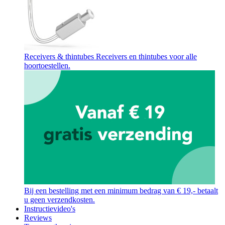
Receivers & thintubes
Receivers en thintubes voor alle
hoortoestellen.
Bij een bestelling met een minimum bedrag van € 19,- betaalt
u geen verzendkosten.
Instructievideo's
Reviews