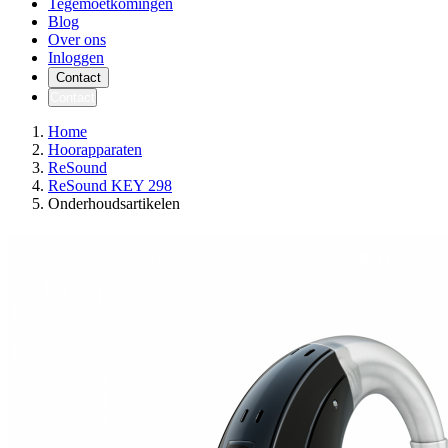
Tegemoetkomingen
Blog
Over ons
Inloggen
Contact
Contact
Home
Hoorapparaten
ReSound
ReSound KEY 298
Onderhoudsartikelen