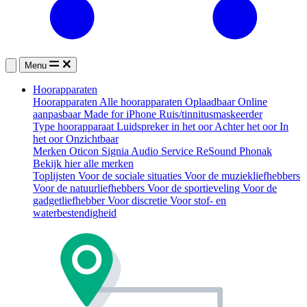
Menu
Hoorapparaten
Hoorapparaten
Alle hoorapparaten
Oplaadbaar
Online
aanpasbaar
Made for iPhone
Ruis/tinnitusmaskeerder
Type hoorapparaat
Luidspreker in het oor
Achter het oor
In
het oor
Onzichtbaar
Merken
Oticon
Signia
Audio Service
ReSound
Phonak
Bekijk hier alle merken
Toplijsten
Voor de sociale situaties
Voor de muziekliefhebbers
Voor de natuurliefhebbers
Voor de sportieveling
Voor de
gadgetliefhebber
Voor discretie
Voor stof- en
waterbestendigheid