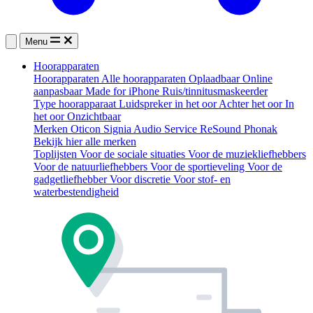
Menu
Hoorapparaten
Hoorapparaten
Alle hoorapparaten
Oplaadbaar
Online
aanpasbaar
Made for iPhone
Ruis/tinnitusmaskeerder
Type hoorapparaat
Luidspreker in het oor
Achter het oor
In
het oor
Onzichtbaar
Merken
Oticon
Signia
Audio Service
ReSound
Phonak
Bekijk hier alle merken
Toplijsten
Voor de sociale situaties
Voor de muziekliefhebbers
Voor de natuurliefhebbers
Voor de sportieveling
Voor de
gadgetliefhebber
Voor discretie
Voor stof- en
waterbestendigheid