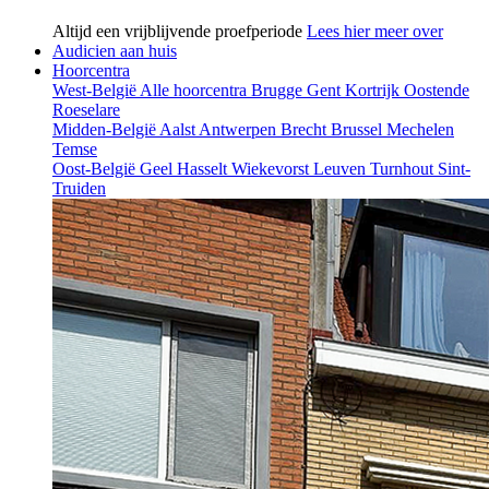
Altijd een vrijblijvende proefperiode
Lees hier meer over
Audicien aan huis
Hoorcentra
West-België
Alle hoorcentra
Brugge
Gent
Kortrijk
Oostende
Roeselare
Midden-België
Aalst
Antwerpen
Brecht
Brussel
Mechelen
Temse
Oost-België
Geel
Hasselt
Wiekevorst
Leuven
Turnhout
Sint-
Truiden