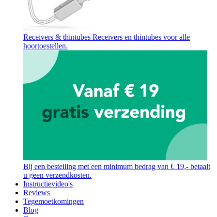
Receivers & thintubes
Receivers en thintubes voor alle
hoortoestellen.
Bij een bestelling met een minimum bedrag van € 19,- betaalt
u geen verzendkosten.
Instructievideo's
Reviews
Tegemoetkomingen
Blog