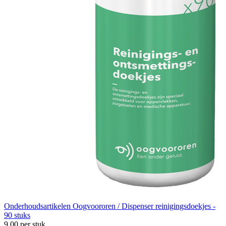
Onderhoudsartikelen
Oogvoororen / Dispenser reinigingsdoekjes -
90 stuks
9,00
per stuk