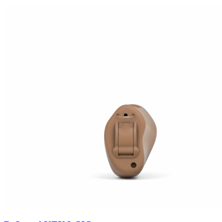
Zoeken
Snel zoeken
Hoorapparaatbatterijen
Oticon hoorapparaten
Phonak Infinio
ReSound Vivia
Oticon Intent
Signia Silk
Filters
Domes
Oticon Intent 1 - Oplaadbaar
De Oticon Intent is het nieuwste hoorapparaat van dit moment.
Bekijk