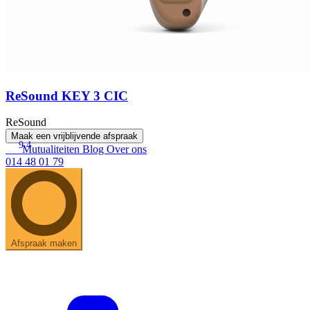
ReSound KEY 3 CIC
ReSound
Maak een vrijblijvende afspraak
9.4
Mutualiteiten
Blog
Over ons
014 48 01 79
Afspraak maken