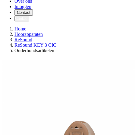
Over ons
Inloggen
Contact
Contact
Home
Hoorapparaten
ReSound
ReSound KEY 3 CIC
Onderhoudsartikelen