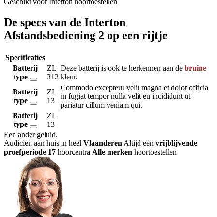
Geschikt voor Interton hoortoestellen
De specs van de Interton
Afstandsbediening 2 op een rijtje
Specificaties
Batterij
ZL
Deze batterij is ook te herkennen aan de
bruine
type
312
kleur.
Commodo excepteur velit magna et dolor officia
Batterij
ZL
in fugiat tempor nulla velit eu incididunt ut
type
13
pariatur cillum veniam qui.
Batterij
ZL
type
13
Een ander geluid
.
Audicien aan huis in heel
Vlaanderen
Altijd een
vrijblijvende
proefperiode
17
hoorcentra
Alle merken
hoortoestellen