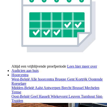
Altijd een vrijblijvende proefperiode
Lees hier meer over
Audicien aan huis
Hoorcentra
West-België
Alle hoorcentra
Brugge
Gent
Kortrijk
Oostende
Roeselare
Midden-België
Aalst
Antwerpen
Brecht
Brussel
Mechelen
Temse
Oost-België
Geel
Hasselt
Wiekevorst
Leuven
Turnhout
Sint-
Truiden