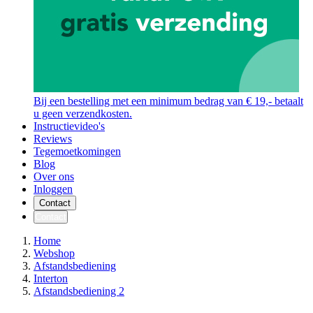
Bij een bestelling met een minimum bedrag van € 19,- betaalt
u geen verzendkosten.
Instructievideo's
Reviews
Tegemoetkomingen
Blog
Over ons
Inloggen
Contact
Contact
Home
Webshop
Afstandsbediening
Interton
Afstandsbediening 2