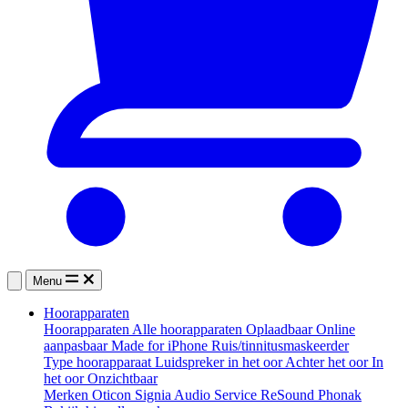
Menu
Hoorapparaten
Hoorapparaten
Alle hoorapparaten
Oplaadbaar
Online
aanpasbaar
Made for iPhone
Ruis/tinnitusmaskeerder
Type hoorapparaat
Luidspreker in het oor
Achter het oor
In
het oor
Onzichtbaar
Merken
Oticon
Signia
Audio Service
ReSound
Phonak