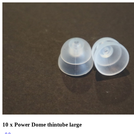
Zoeken
Snel zoeken
Hoorapparaatbatterijen
Oticon hoorapparaten
Phonak Infinio
ReSound Vivia
Oticon Intent
Signia Silk
Filters
Domes
Oticon Intent 1 - Oplaadbaar
De Oticon Intent is het nieuwste hoorapparaat van dit moment.
Bekijk
10 x Power Dome thintube large