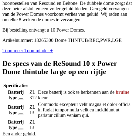
hoortoestellen van Resound en Beltone. De dubbele dome zorgt dat
deze beter afsluit en een voller geluid bieden. Geregeld vervangen
van de Power Domes voorkomt verlies van geluid. Wij raden aan
om elke 8 weken de domes te vervangen.
Bij bestelling ontvangt u 10 Power Domes.
Artikelnummer: 18265300 Dome THNTUB/REC,PWR,LGE
Toon meer
Toon minder
+
De specs van de ReSound 10 x Power
Dome thintube large op een rijtje
Specificaties
Batterij
ZL
Deze batterij is ook te herkennen aan de
bruine
type
312
kleur.
Commodo excepteur velit magna et dolor officia
Batterij
ZL
in fugiat tempor nulla velit eu incididunt ut
type
13
pariatur cillum veniam qui.
Batterij
ZL
type
13
Een ander geluid
.