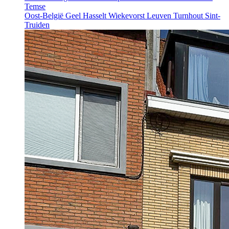
Temse
Oost-België
Geel
Hasselt
Wiekevorst
Leuven
Turnhout
Sint-
Truiden