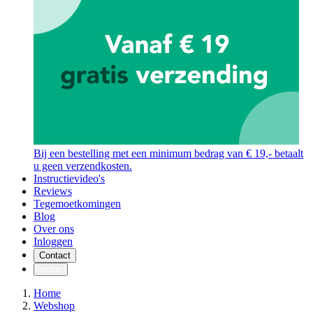
Bij een bestelling met een minimum bedrag van € 19,- betaalt
u geen verzendkosten.
Instructievideo's
Reviews
Tegemoetkomingen
Blog
Over ons
Inloggen
Contact
Contact
Home
Webshop