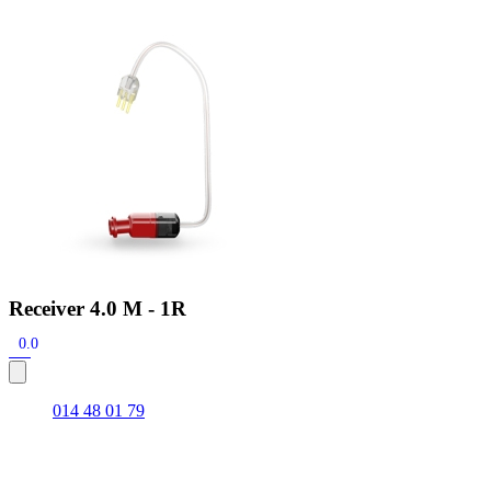
Zoeken
Snel zoeken
Hoorapparaatbatterijen
Oticon hoorapparaten
Phonak Infinio
ReSound
Oticon Intent
Signia Silk
Filters
Domes
Oticon Intent 1 - Oplaadbaar
De Oticon Intent is het nieuwste hoorapparaat van dit moment.
Bekijk
Receiver 4.0 M - 1R
0.0
014 48 01 79