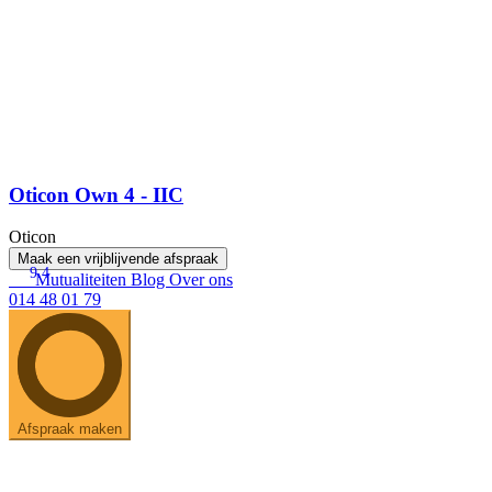
Oticon Own 4 - IIC
Oticon
Maak een vrijblijvende afspraak
9.4
Mutualiteiten
Blog
Over ons
014 48 01 79
Afspraak maken