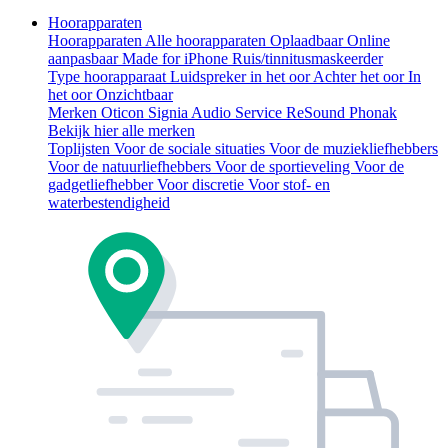
Hoorapparaten
Hoorapparaten
Alle hoorapparaten
Oplaadbaar
Online
aanpasbaar
Made for iPhone
Ruis/tinnitusmaskeerder
Type hoorapparaat
Luidspreker in het oor
Achter het oor
In
het oor
Onzichtbaar
Merken
Oticon
Signia
Audio Service
ReSound
Phonak
Bekijk hier alle merken
Toplijsten
Voor de sociale situaties
Voor de muziekliefhebbers
Voor de natuurliefhebbers
Voor de sportieveling
Voor de
gadgetliefhebber
Voor discretie
Voor stof- en
waterbestendigheid