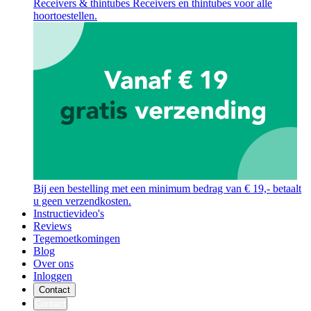
Receivers & thintubes
Receivers en thintubes voor alle
hoortoestellen.
Bij een bestelling met een minimum bedrag van € 19,- betaalt
u geen verzendkosten.
Instructievideo's
Reviews
Tegemoetkomingen
Blog
Over ons
Inloggen
Contact
Contact