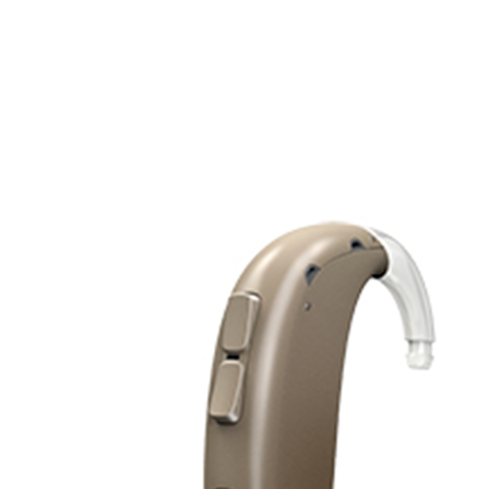
Zoeken
Snel zoeken
Hoorapparaatbatterijen
Oticon hoorapparaten
Phonak Infinio
ReSound Vivia
Oticon Intent
Signia Silk
Filters
Domes
Oticon Intent 1 - Oplaadbaar
De Oticon Intent is het nieuwste hoorapparaat van dit moment.
Bekijk