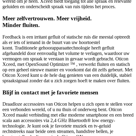
wereld om je heen. Xceed biedt toegang tot alle spraak en relevante
geluiden en onderscheidt spraak van ruis tijdens het proces.
Meer zelfvertrouwen. Meer vrijheid.
Minder fluiten.
Feedback is een irritant gefluit of statische ruis die meestal optreedt
als er iets of iemand in de buurt van uw hoortoestel
komt. Traditionele gehoorapparaattechnologie heeft gefluit
afgehandeld door eenvoudig het volume te verlagen, waardoor uw
vermogen om spraak te verstaan ​​in gevaar wordt gebracht. Oticon
Xceed, met
OpenSound Optimizer ™
, verwerkt fluiten en statisch
op een geheel nieuwe manier en voorkomt dat dit zelfs gebeurt. Met
Oticon Xceed kunt u de hele dag genieten van een duidelijk, stabiel
spraaksignaal zonder dat u zich zorgen hoeft te maken over fluiten.
Blijf in contact met je favoriete mensen
Draadloze accessoires van Oticon helpen u zich open te stellen voor
een verbonden wereld, of u nu thuis of onderweg bent. Oticon
Xceed maakt verbinding met elke moderne smartphone en een breed
scala aan accessoires via 2,4 GHz Bluetooth® low energy-
technologie. Je kunt ook je favoriete muziek en tv-geluid
rechtstreeks naar beide oren streamen, handsfree bellen, je