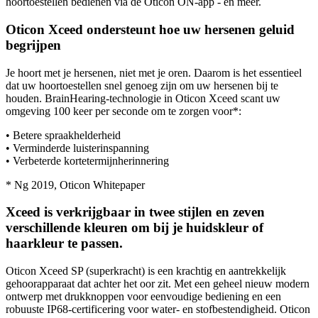
hoortoestellen bedienen via de Oticon ON-app - en meer.
Oticon Xceed ondersteunt hoe uw hersenen geluid
begrijpen
Je hoort met je hersenen, niet met je oren. Daarom is het essentieel
dat uw hoortoestellen snel genoeg zijn om uw hersenen bij te
houden. BrainHearing-technologie in Oticon Xceed scant uw
omgeving 100 keer per seconde om te zorgen voor*:
• Betere spraakhelderheid
• Verminderde luisterinspanning
• Verbeterde kortetermijnherinnering
* Ng 2019, Oticon Whitepaper
Xceed is verkrijgbaar in twee stijlen en zeven
verschillende kleuren om bij je huidskleur of
haarkleur te passen.
Oticon Xceed SP (superkracht) is een krachtig en aantrekkelijk
gehoorapparaat dat achter het oor zit. Met een geheel nieuw modern
ontwerp met drukknoppen voor eenvoudige bediening en een
robuuste IP68-certificering voor water- en stofbestendigheid. Oticon