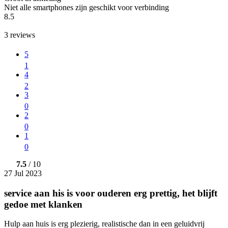
Niet alle smartphones zijn geschikt voor verbinding
8.5
3
reviews
5
1
4
2
3
0
2
0
1
0
7.5
/ 10
27 Jul 2023
service aan his is voor ouderen erg prettig, het blijft
gedoe met klanken
Hulp aan huis is erg plezierig, realistische dan in een geluidvrij