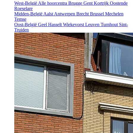
West-België
Alle hoorcentra
Brugge
Gent
Kortrijk
Oostende
Roeselare
Midden-België
Aalst
Antwerpen
Brecht
Brussel
Mechelen
Temse
Oost-België
Geel
Hasselt
Wiekevorst
Leuven
Turnhout
Sint-
Truiden