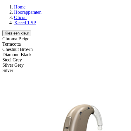
Home
Hoorapparaten
Oticon
Xceed 1 SP
Kies een kleur
Chroma Beige
Terracotta
Chestnut Brown
Diamond Black
Steel Grey
Silver Grey
Silver