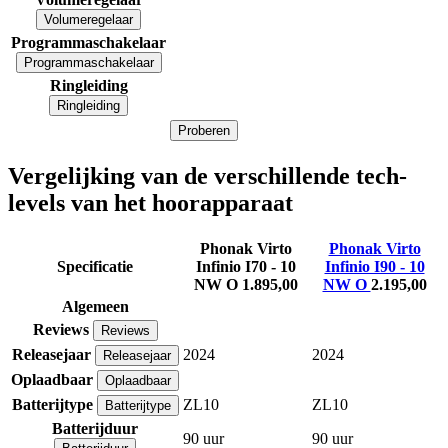
Volumeregelaar
Programmaschakelaar
Programmaschakelaar
Ringleiding
Ringleiding
Proberen
Vergelijking van de verschillende tech-
levels van het hoorapparaat
Phonak Virto
Phonak Virto
Specificatie
Infinio I70 - 10
Infinio I90 - 10
NW O
1.895,00
NW O
2.195,00
Algemeen
Reviews
Reviews
Releasejaar
2024
2024
Releasejaar
Oplaadbaar
Oplaadbaar
Batterijtype
ZL10
ZL10
Batterijtype
Batterijduur
90 uur
90 uur