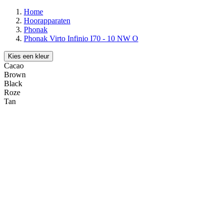
Home
Hoorapparaten
Phonak
Phonak Virto Infinio I70 - 10 NW O
Kies een kleur
Cacao
Brown
Black
Roze
Tan