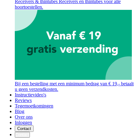
Receivers & thintubes
Receivers en thintubes voor alle
hoortoestellen.
Bij een bestelling met een minimum bedrag van € 19,- betaalt
u geen verzendkosten.
Instructievideo's
Reviews
Tegemoetkomingen
Blog
Over ons
Inloggen
Contact
Contact