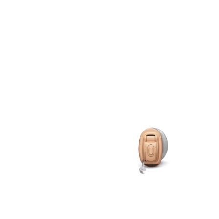
Zoeken
Snel zoeken
Hoorapparaatbatterijen
Oticon hoorapparaten
Phonak Infinio
ReSound Vivia
Oticon Intent
Signia Silk
Filters
Domes
Oticon Intent 1 - Oplaadbaar
De Oticon Intent is het nieuwste hoorapparaat van dit moment.
Bekijk