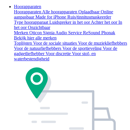
Hoorapparaten
Hoorapparaten
Alle hoorapparaten
Oplaadbaar
Online
aanpasbaar
Made for iPhone
Ruis/tinnitusmaskeerder
Type hoorapparaat
Luidspreker in het oor
Achter het oor
In
het oor
Onzichtbaar
Merken
Oticon
Signia
Audio Service
ReSound
Phonak
Bekijk hier alle merken
Toplijsten
Voor de sociale situaties
Voor de muziekliefhebbers
Voor de natuurliefhebbers
Voor de sportieveling
Voor de
gadgetliefhebber
Voor discretie
Voor stof- en
waterbestendigheid