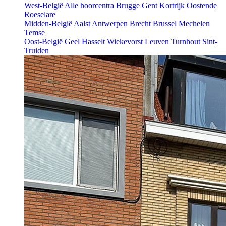
West-België
Alle hoorcentra
Brugge
Gent
Kortrijk
Oostende
Roeselare
Midden-België
Aalst
Antwerpen
Brecht
Brussel
Mechelen
Temse
Oost-België
Geel
Hasselt
Wiekevorst
Leuven
Turnhout
Sint-
Truiden