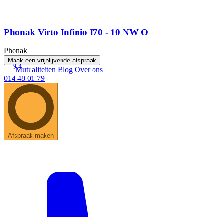
Phonak Virto Infinio I70 - 10 NW O
Phonak
Maak een vrijblijvende afspraak
9.4
Mutualiteiten
Blog
Over ons
014 48 01 79
Afspraak maken