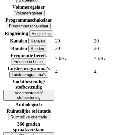
Batterijduur
Volumeregelaar
Volumeregelaar
Programmaschakelaar
Programmaschakelaar
Ringleiding
Ringleiding
Kanalen
20
20
Kanalen
Banden
20
20
Banden
Frequentie bereik
7 kHz
7 kHz
Frequentie bereik
Luisterprogramma's
4
4
Luisterprogramma's
Vochtbestendig/
stofbestendig
Vochtbestendig/
stofbestendig
Audiologisch
Ruimtelijke oriëntatie
Ruimtelijke oriëntatie
360 graden
spraakverstaan