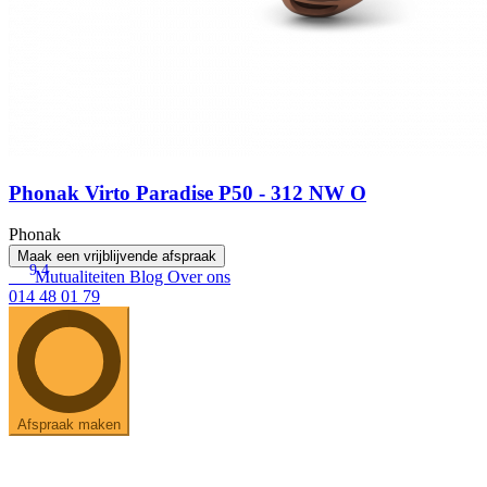
Phonak Virto Paradise P50 - 312 NW O
Phonak
Maak een vrijblijvende afspraak
9.4
Mutualiteiten
Blog
Over ons
014 48 01 79
Afspraak maken