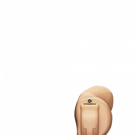
Zoeken
Snel zoeken
Hoorapparaatbatterijen
Oticon hoorapparaten
Phonak Infinio
ReSound
Oticon Intent
Signia Silk
Filters
Domes
Oticon Intent 1 - Oplaadbaar
De Oticon Intent is het nieuwste hoorapparaat van dit moment.
Bekijk