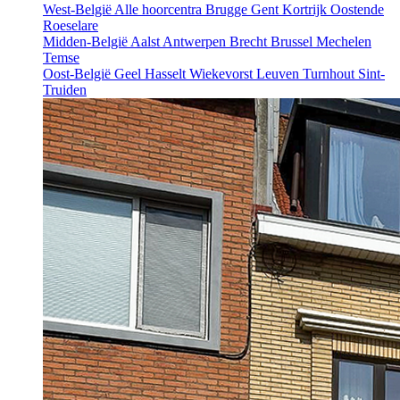
West-België
Alle hoorcentra
Brugge
Gent
Kortrijk
Oostende
Roeselare
Midden-België
Aalst
Antwerpen
Brecht
Brussel
Mechelen
Temse
Oost-België
Geel
Hasselt
Wiekevorst
Leuven
Turnhout
Sint-
Truiden