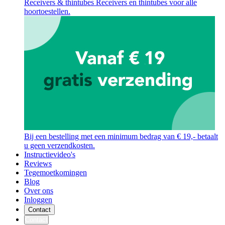
Receivers & thintubes
Receivers en thintubes voor alle
hoortoestellen.
Bij een bestelling met een minimum bedrag van € 19,- betaalt
u geen verzendkosten.
Instructievideo's
Reviews
Tegemoetkomingen
Blog
Over ons
Inloggen
Contact
Contact