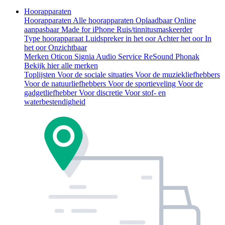
Hoorapparaten
Hoorapparaten
Alle hoorapparaten
Oplaadbaar
Online
aanpasbaar
Made for iPhone
Ruis/tinnitusmaskeerder
Type hoorapparaat
Luidspreker in het oor
Achter het oor
In
het oor
Onzichtbaar
Merken
Oticon
Signia
Audio Service
ReSound
Phonak
Bekijk hier alle merken
Toplijsten
Voor de sociale situaties
Voor de muziekliefhebbers
Voor de natuurliefhebbers
Voor de sportieveling
Voor de
gadgetliefhebber
Voor discretie
Voor stof- en
waterbestendigheid