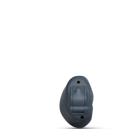
Zoeken
Snel zoeken
Hoorapparaatbatterijen
Oticon hoorapparaten
Phonak Infinio
ReSound Vivia
Oticon Intent
Signia Silk
Filters
Domes
Oticon Intent 1 - Oplaadbaar
De Oticon Intent is het nieuwste hoorapparaat van dit moment.
Bekijk