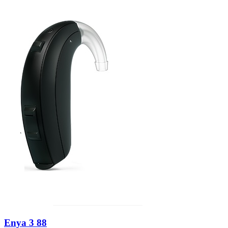
Zoeken
Snel zoeken
Hoorapparaatbatterijen
Oticon hoorapparaten
Phonak Infinio
ReSound Vivia
Oticon Intent
Signia Silk
Filters
Domes
Oticon Intent 1 - Oplaadbaar
De Oticon Intent is het nieuwste hoorapparaat van dit moment.
Bekijk
Enya 3 88