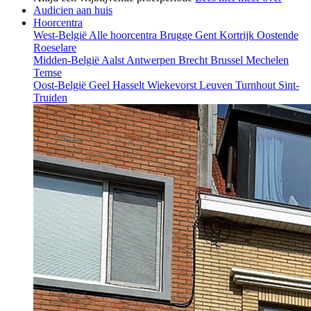
Audicien aan huis
Hoorcentra
West-België
Alle hoorcentra
Brugge
Gent
Kortrijk
Oostende
Roeselare
Midden-België
Aalst
Antwerpen
Brecht
Brussel
Mechelen
Temse
Oost-België
Geel
Hasselt
Wiekevorst
Leuven
Turnhout
Sint-
Truiden