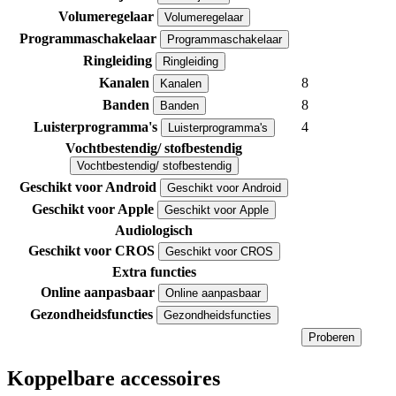
Volumeregelaar
Volumeregelaar
Programmaschakelaar
Programmaschakelaar
Ringleiding
Ringleiding
Kanalen
8
Kanalen
Banden
8
Banden
Luisterprogramma's
4
Luisterprogramma's
Vochtbestendig/ stofbestendig
Vochtbestendig/ stofbestendig
Geschikt voor Android
Geschikt voor Android
Geschikt voor Apple
Geschikt voor Apple
Audiologisch
Geschikt voor CROS
Geschikt voor CROS
Extra functies
Online aanpasbaar
Online aanpasbaar
Gezondheidsfuncties
Gezondheidsfuncties
Proberen
Koppelbare accessoires