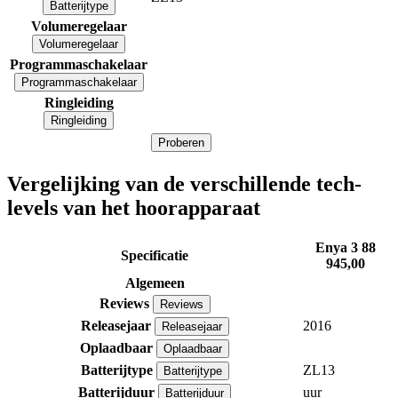
Batterijtype
Volumeregelaar
Volumeregelaar
Programmaschakelaar
Programmaschakelaar
Ringleiding
Ringleiding
Proberen
Vergelijking van de verschillende tech-
levels van het hoorapparaat
Enya 3 88
Specificatie
945,00
Algemeen
Reviews
Reviews
Releasejaar
2016
Releasejaar
Oplaadbaar
Oplaadbaar
Batterijtype
ZL13
Batterijtype
Batterijduur
uur
Batterijduur