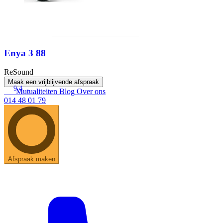
Enya 3 88
ReSound
Maak een vrijblijvende afspraak
9.4
Mutualiteiten
Blog
Over ons
014 48 01 79
Afspraak maken