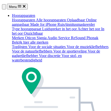
Menu
Hoorapparaten
Hoorapparaten
Alle hoorapparaten
Oplaadbaar
Online
aanpasbaar
Made for iPhone
Ruis/tinnitusmaskeerder
Type hoorapparaat
Luidspreker in het oor
Achter het oor
In
het oor
Onzichtbaar
Merken
Oticon
Signia
Audio Service
ReSound
Phonak
Bekijk hier alle merken
Toplijsten
Voor de sociale situaties
Voor de muziekliefhebbers
Voor de natuurliefhebbers
Voor de sportieveling
Voor de
gadgetliefhebber
Voor discretie
Voor stof- en
waterbestendigheid