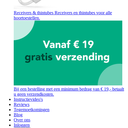
Receivers & thintubes
Receivers en thintubes voor alle
hoortoestellen.
Bij een bestelling met een minimum bedrag van € 19,- betaalt
u geen verzendkosten.
Instructievideo's
Reviews
Tegemoetkomingen
Blog
Over ons
Inloggen