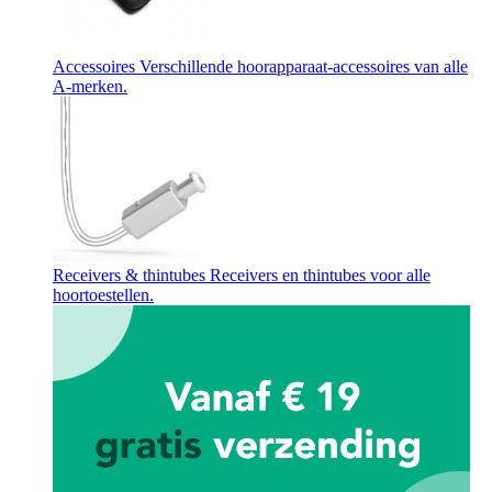
Accessoires
Verschillende hoorapparaat-accessoires van alle
A-merken.
Receivers & thintubes
Receivers en thintubes voor alle
hoortoestellen.