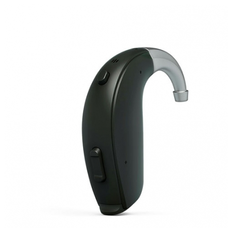
Zoeken
Snel zoeken
Hoorapparaatbatterijen
Oticon hoorapparaten
Phonak Infinio
ReSound Vivia
Oticon Intent
Signia Silk
Filters
Domes
Oticon Intent 1 - Oplaadbaar
De Oticon Intent is het nieuwste hoorapparaat van dit moment.
Bekijk