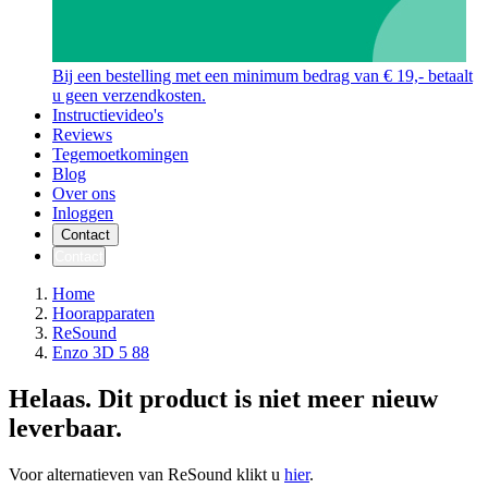
Bij een bestelling met een minimum bedrag van € 19,- betaalt
u geen verzendkosten.
Instructievideo's
Reviews
Tegemoetkomingen
Blog
Over ons
Inloggen
Contact
Contact
Home
Hoorapparaten
ReSound
Enzo 3D 5 88
Helaas. Dit product is niet meer nieuw
leverbaar.
Voor alternatieven van ReSound klikt u
hier
.