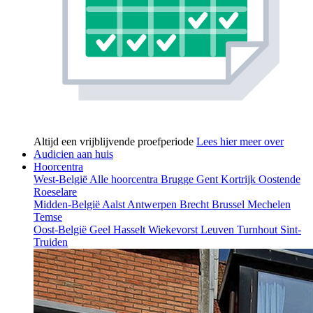
Altijd een vrijblijvende proefperiode
Lees hier meer over
Audicien aan huis
Hoorcentra
West-België
Alle hoorcentra
Brugge
Gent
Kortrijk
Oostende
Roeselare
Midden-België
Aalst
Antwerpen
Brecht
Brussel
Mechelen
Temse
Oost-België
Geel
Hasselt
Wiekevorst
Leuven
Turnhout
Sint-
Truiden