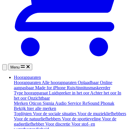
Menu
Hoorapparaten
Hoorapparaten
Alle hoorapparaten
Oplaadbaar
Online
aanpasbaar
Made for iPhone
Ruis/tinnitusmaskeerder
Type hoorapparaat
Luidspreker in het oor
Achter het oor
In
het oor
Onzichtbaar
Merken
Oticon
Signia
Audio Service
ReSound
Phonak
Bekijk hier alle merken
Toplijsten
Voor de sociale situaties
Voor de muziekliefhebbers
Voor de natuurliefhebbers
Voor de sportieveling
Voor de
gadgetliefhebber
Voor discretie
Voor stof- en