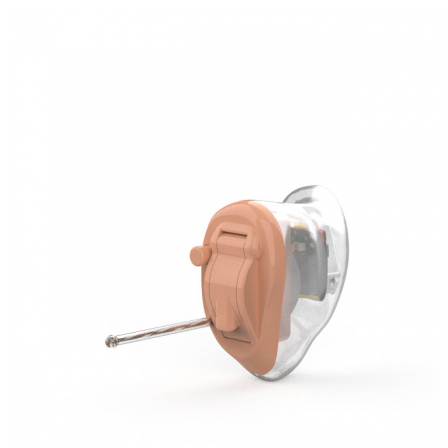
Zoeken
Snel zoeken
Hoorapparaatbatterijen
Oticon hoorapparaten
Phonak Infinio
ReSound Vivia
Oticon Intent
Signia Silk
Filters
Domes
Oticon Intent 1 - Oplaadbaar
De Oticon Intent is het nieuwste hoorapparaat van dit moment.
Bekijk