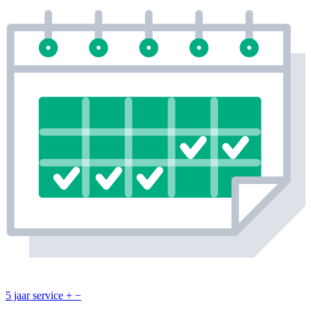
5 jaar service
+
−