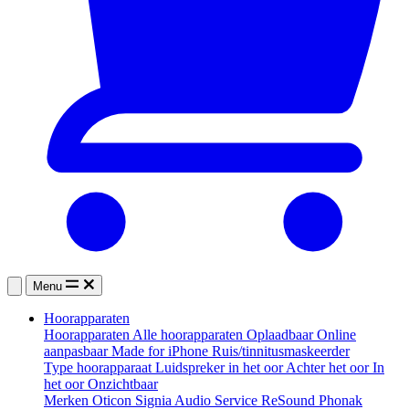
Menu
Hoorapparaten
Hoorapparaten
Alle hoorapparaten
Oplaadbaar
Online
aanpasbaar
Made for iPhone
Ruis/tinnitusmaskeerder
Type hoorapparaat
Luidspreker in het oor
Achter het oor
In
het oor
Onzichtbaar
Merken
Oticon
Signia
Audio Service
ReSound
Phonak