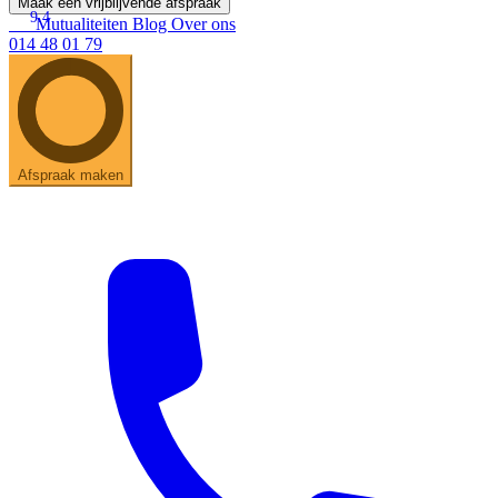
Maak een vrijblijvende afspraak
9.4
Mutualiteiten
Blog
Over ons
014 48 01 79
Afspraak maken