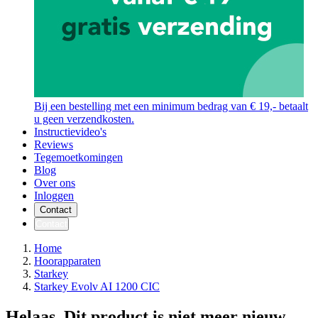
Bij een bestelling met een minimum bedrag van € 19,- betaalt
u geen verzendkosten.
Instructievideo's
Reviews
Tegemoetkomingen
Blog
Over ons
Inloggen
Contact
Contact
Home
Hoorapparaten
Starkey
Starkey Evolv AI 1200 CIC
Helaas. Dit product is niet meer nieuw