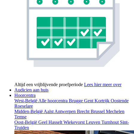
Altijd een vrijblijvende proefperiode
Lees hier meer over
Audicien aan huis
Hoorcentra
West-België
Alle hoorcentra
Brugge
Gent
Kortrijk
Oostende
Roeselare
Midden-België
Aalst
Antwerpen
Brecht
Brussel
Mechelen
Temse
Oost-België
Geel
Hasselt
Wiekevorst
Leuven
Turnhout
Sint-
Truiden