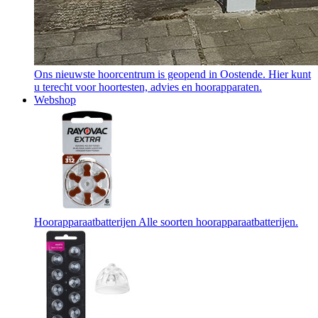
Ons nieuwste hoorcentrum is geopend in Oostende. Hier kunt
u terecht voor hoortesten, advies en hoorapparaten.
Webshop
Hoorapparaatbatterijen
Alle soorten hoorapparaatbatterijen.