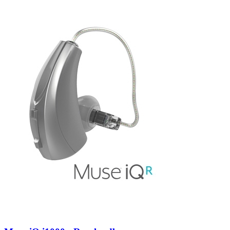
Zoeken
Snel zoeken
Hoorapparaatbatterijen
Oticon hoorapparaten
Phonak Infinio
ReSound Vivia
Oticon Intent
Signia Silk
Filters
Domes
Oticon Intent 1 - Oplaadbaar
De Oticon Intent is het nieuwste hoorapparaat van dit moment.
Bekijk