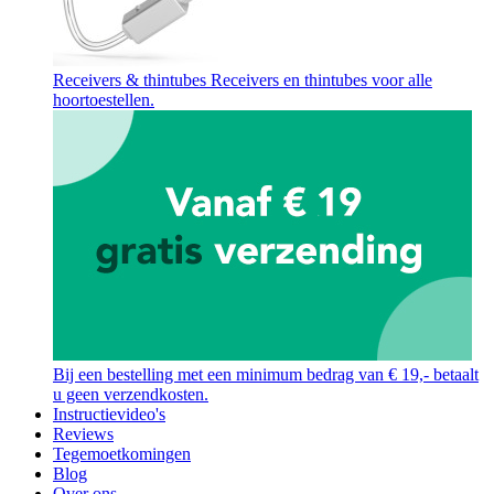
Receivers & thintubes
Receivers en thintubes voor alle
hoortoestellen.
Bij een bestelling met een minimum bedrag van € 19,- betaalt
u geen verzendkosten.
Instructievideo's
Reviews
Tegemoetkomingen
Blog
Over ons