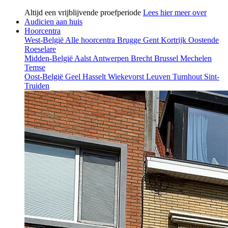
Altijd een vrijblijvende proefperiode
Lees hier meer over
Audicien aan huis
Hoorcentra
West-België
Alle hoorcentra
Brugge
Gent
Kortrijk
Oostende
Roeselare
Midden-België
Aalst
Antwerpen
Brecht
Brussel
Mechelen
Temse
Oost-België
Geel
Hasselt
Wiekevorst
Leuven
Turnhout
Sint-
Truiden