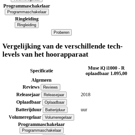
Programmaschakelaar
Programmaschakelaar
Ringleiding
Ringleiding
Proberen
Vergelijking van de verschillende tech-
levels van het hoorapparaat
Muse iQ i1000 - R
Specificatie
oplaadbaar
1.095,00
Algemeen
Reviews
Reviews
Releasejaar
2018
Releasejaar
Oplaadbaar
Oplaadbaar
Batterijduur
uur
Batterijduur
Volumeregelaar
Volumeregelaar
Programmaschakelaar
Programmaschakelaar