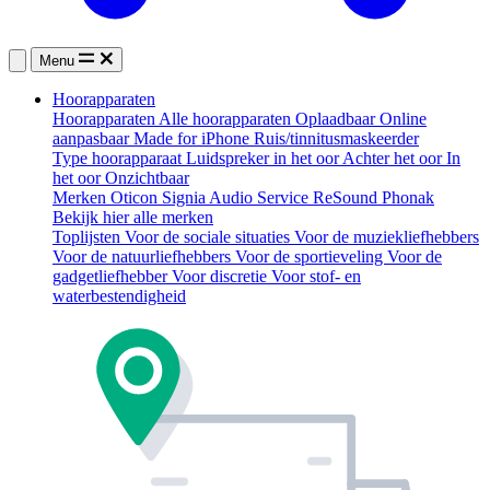
Menu
Hoorapparaten
Hoorapparaten
Alle hoorapparaten
Oplaadbaar
Online
aanpasbaar
Made for iPhone
Ruis/tinnitusmaskeerder
Type hoorapparaat
Luidspreker in het oor
Achter het oor
In
het oor
Onzichtbaar
Merken
Oticon
Signia
Audio Service
ReSound
Phonak
Bekijk hier alle merken
Toplijsten
Voor de sociale situaties
Voor de muziekliefhebbers
Voor de natuurliefhebbers
Voor de sportieveling
Voor de
gadgetliefhebber
Voor discretie
Voor stof- en
waterbestendigheid