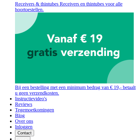
Receivers & thintubes
Receivers en thintubes voor alle
hoortoestellen.
Bij een bestelling met een minimum bedrag van € 19,- betaalt
u geen verzendkosten.
Instructievideo's
Reviews
Tegemoetkomingen
Blog
Over ons
Inloggen
Contact
Contact