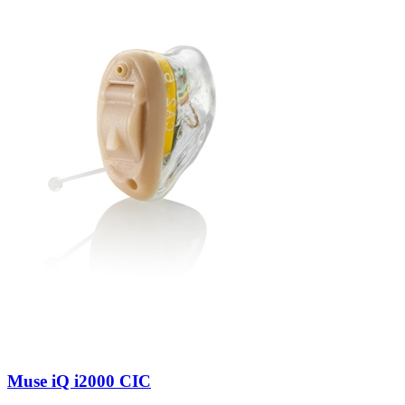
Zoeken
Snel zoeken
Hoorapparaatbatterijen
Oticon hoorapparaten
Phonak Infinio
ReSound Vivia
Oticon Intent
Signia Silk
Filters
Domes
Oticon Intent 1 - Oplaadbaar
De Oticon Intent is het nieuwste hoorapparaat van dit moment.
Bekijk
Muse iQ i2000 CIC