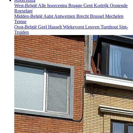
Hoorcentra
West-België
Alle hoorcentra
Brugge
Gent
Kortrijk
Oostende
Roeselare
Midden-België
Aalst
Antwerpen
Brecht
Brussel
Mechelen
Temse
Oost-België
Geel
Hasselt
Wiekevorst
Leuven
Turnhout
Sint-
Truiden