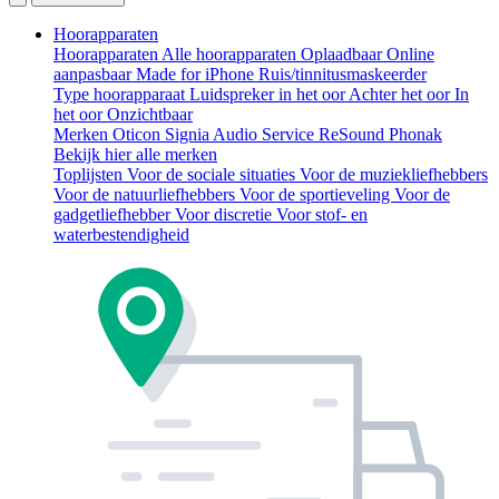
Hoorapparaten
Hoorapparaten
Alle hoorapparaten
Oplaadbaar
Online
aanpasbaar
Made for iPhone
Ruis/tinnitusmaskeerder
Type hoorapparaat
Luidspreker in het oor
Achter het oor
In
het oor
Onzichtbaar
Merken
Oticon
Signia
Audio Service
ReSound
Phonak
Bekijk hier alle merken
Toplijsten
Voor de sociale situaties
Voor de muziekliefhebbers
Voor de natuurliefhebbers
Voor de sportieveling
Voor de
gadgetliefhebber
Voor discretie
Voor stof- en
waterbestendigheid