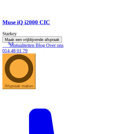
Muse iQ i2000 CIC
Starkey
Maak een vrijblijvende afspraak
9.4
Mutualiteiten
Blog
Over ons
014 48 01 79
Afspraak maken