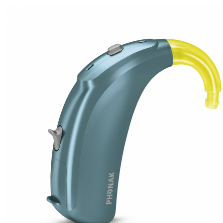
Zoeken
Snel zoeken
Hoorapparaatbatterijen
Oticon hoorapparaten
Phonak Infinio
ReSound Vivia
Oticon Intent
Signia Silk
Filters
Domes
Oticon Intent 1 - Oplaadbaar
De Oticon Intent is het nieuwste hoorapparaat van dit moment.
Bekijk