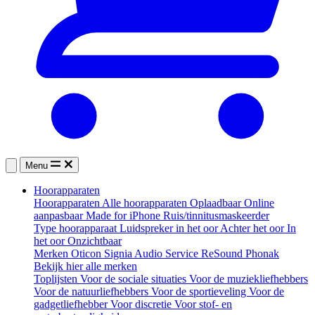
Menu
Hoorapparaten
Hoorapparaten
Alle hoorapparaten
Oplaadbaar
Online
aanpasbaar
Made for iPhone
Ruis/tinnitusmaskeerder
Type hoorapparaat
Luidspreker in het oor
Achter het oor
In
het oor
Onzichtbaar
Merken
Oticon
Signia
Audio Service
ReSound
Phonak
Bekijk hier alle merken
Toplijsten
Voor de sociale situaties
Voor de muziekliefhebbers
Voor de natuurliefhebbers
Voor de sportieveling
Voor de
gadgetliefhebber
Voor discretie
Voor stof- en