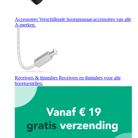
Accessoires
Verschillende hoorapparaat-accessoires van alle
A-merken.
Receivers & thintubes
Receivers en thintubes voor alle
hoortoestellen.