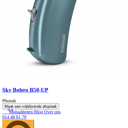
Sky Bolero B50-UP
Phonak
Maak een vrijblijvende afspraak
9.4
Mutualiteiten
Blog
Over ons
014 48 01 79