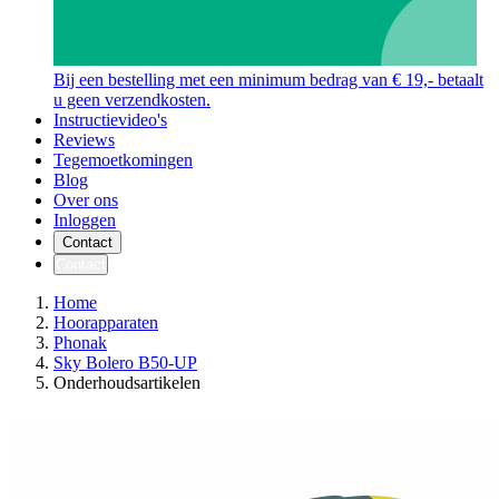
Bij een bestelling met een minimum bedrag van € 19,- betaalt
u geen verzendkosten.
Instructievideo's
Reviews
Tegemoetkomingen
Blog
Over ons
Inloggen
Contact
Contact
Home
Hoorapparaten
Phonak
Sky Bolero B50-UP
Onderhoudsartikelen