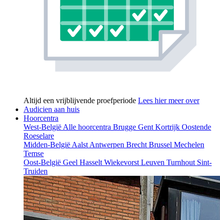
Altijd een vrijblijvende proefperiode
Lees hier meer over
Audicien aan huis
Hoorcentra
West-België
Alle hoorcentra
Brugge
Gent
Kortrijk
Oostende
Roeselare
Midden-België
Aalst
Antwerpen
Brecht
Brussel
Mechelen
Temse
Oost-België
Geel
Hasselt
Wiekevorst
Leuven
Turnhout
Sint-
Truiden