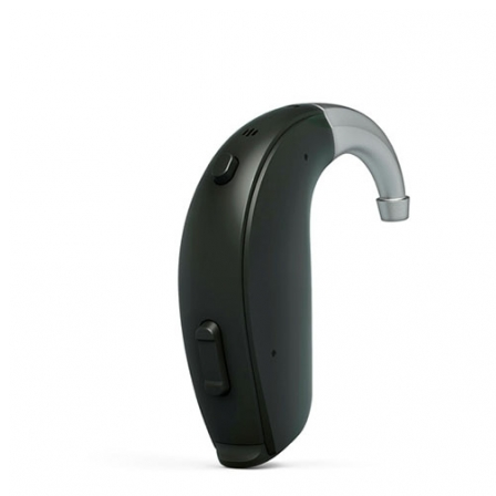
Zoeken
Snel zoeken
Hoorapparaatbatterijen
Oticon hoorapparaten
Phonak Infinio
ReSound Vivia
Oticon Intent
Signia Silk
Filters
Domes
Oticon Intent 1 - Oplaadbaar
De Oticon Intent is het nieuwste hoorapparaat van dit moment.
Bekijk