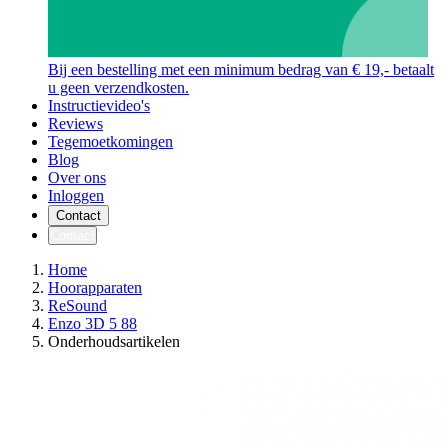
Bij een bestelling met een minimum bedrag van € 19,- betaalt
u geen verzendkosten.
Instructievideo's
Reviews
Tegemoetkomingen
Blog
Over ons
Inloggen
Contact
Contact
Home
Hoorapparaten
ReSound
Enzo 3D 5 88
Onderhoudsartikelen