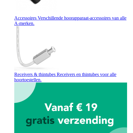
Accessoires
Verschillende hoorapparaat-accessoires van alle
A-merken.
Receivers & thintubes
Receivers en thintubes voor alle
hoortoestellen.