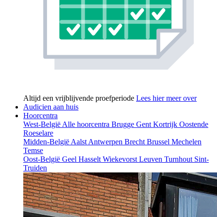
Altijd een vrijblijvende proefperiode
Lees hier meer over
Audicien aan huis
Hoorcentra
West-België
Alle hoorcentra
Brugge
Gent
Kortrijk
Oostende
Roeselare
Midden-België
Aalst
Antwerpen
Brecht
Brussel
Mechelen
Temse
Oost-België
Geel
Hasselt
Wiekevorst
Leuven
Turnhout
Sint-
Truiden