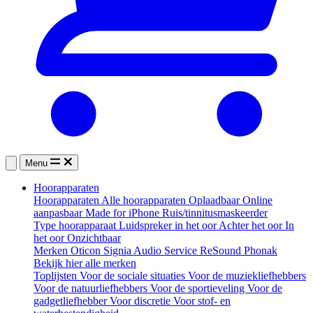
Menu
Hoorapparaten
Hoorapparaten
Alle hoorapparaten
Oplaadbaar
Online
aanpasbaar
Made for iPhone
Ruis/tinnitusmaskeerder
Type hoorapparaat
Luidspreker in het oor
Achter het oor
In
het oor
Onzichtbaar
Merken
Oticon
Signia
Audio Service
ReSound
Phonak
Bekijk hier alle merken
Toplijsten
Voor de sociale situaties
Voor de muziekliefhebbers
Voor de natuurliefhebbers
Voor de sportieveling
Voor de
gadgetliefhebber
Voor discretie
Voor stof- en