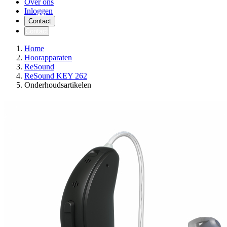
Over ons
Inloggen
Contact
Contact
Home
Hoorapparaten
ReSound
ReSound KEY 262
Onderhoudsartikelen