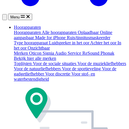
Menu
Hoorapparaten
Hoorapparaten
Alle hoorapparaten
Oplaadbaar
Online
aanpasbaar
Made for iPhone
Ruis/tinnitusmaskeerder
Type hoorapparaat
Luidspreker in het oor
Achter het oor
In
het oor
Onzichtbaar
Merken
Oticon
Signia
Audio Service
ReSound
Phonak
Bekijk hier alle merken
Toplijsten
Voor de sociale situaties
Voor de muziekliefhebbers
Voor de natuurliefhebbers
Voor de sportieveling
Voor de
gadgetliefhebber
Voor discretie
Voor stof- en
waterbestendigheid