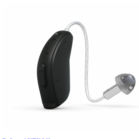
Zoeken
Snel zoeken
Hoorapparaatbatterijen
Oticon hoorapparaten
Phonak Infinio
ReSound Vivia
Oticon Intent
Signia Silk
Filters
Domes
Oticon Intent 1 - Oplaadbaar
De Oticon Intent is het nieuwste hoorapparaat van dit moment.
Bekijk