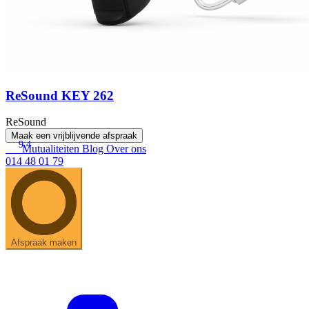
ReSound KEY 262
ReSound
Maak een vrijblijvende afspraak
9.4
Mutualiteiten
Blog
Over ons
014 48 01 79
Afspraak maken