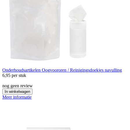
Onderhoudsartikelen
Oogvoororen / Reinigingsdoekjes navulling
6,95
per stuk
nog geen review
In winkelwagen
Meer informatie