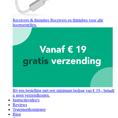
Receivers & thintubes
Receivers en thintubes voor alle
hoortoestellen.
Bij een bestelling met een minimum bedrag van € 19,- betaalt
u geen verzendkosten.
Instructievideo's
Reviews
Tegemoetkomingen
Blog