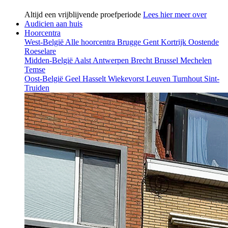
Altijd een vrijblijvende proefperiode
Lees hier meer over
Audicien aan huis
Hoorcentra
West-België
Alle hoorcentra
Brugge
Gent
Kortrijk
Oostende
Roeselare
Midden-België
Aalst
Antwerpen
Brecht
Brussel
Mechelen
Temse
Oost-België
Geel
Hasselt
Wiekevorst
Leuven
Turnhout
Sint-
Truiden