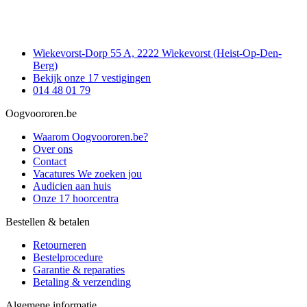
Wiekevorst-Dorp 55 A, 2222 Wiekevorst (Heist-Op-Den-
Berg)
Bekijk onze 17 vestigingen
014 48 01 79
Oogvoororen.be
Waarom Oogvoororen.be?
Over ons
Contact
Vacatures
We zoeken jou
Audicien aan huis
Onze 17 hoorcentra
Bestellen & betalen
Retourneren
Bestelprocedure
Garantie & reparaties
Betaling & verzending
Algemene informatie