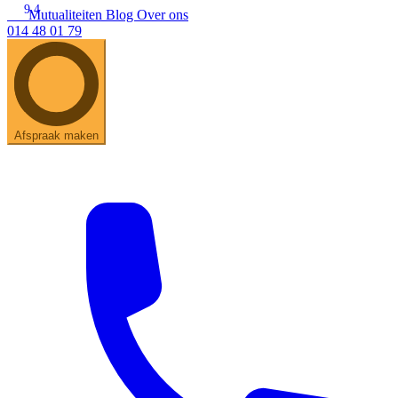
9.4
Mutualiteiten
Blog
Over ons
014 48 01 79
Zoeken
Snel zoeken
Hoorapparaatbatterijen
Oticon hoorapparaten
Phonak Infinio
ReSound Vivia
Oticon Intent
Signia Silk
Filters
Domes
Afspraak maken
Oticon Intent 1 - Oplaadbaar
De Oticon Intent is het nieuwste hoorapparaat van dit moment.
Bekijk