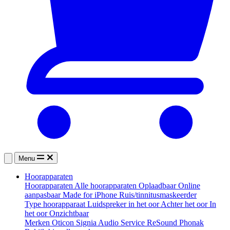
Menu
Hoorapparaten
Hoorapparaten
Alle hoorapparaten
Oplaadbaar
Online
aanpasbaar
Made for iPhone
Ruis/tinnitusmaskeerder
Type hoorapparaat
Luidspreker in het oor
Achter het oor
In
het oor
Onzichtbaar
Merken
Oticon
Signia
Audio Service
ReSound
Phonak