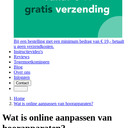
Bij een bestelling met een minimum bedrag van € 19,- betaalt
u geen verzendkosten.
Instructievideo's
Reviews
Tegemoetkomingen
Blog
Over ons
Inloggen
Contact
Contact
Home
Wat is online aanpassen van hoorapparaten?
Wat is online aanpassen van