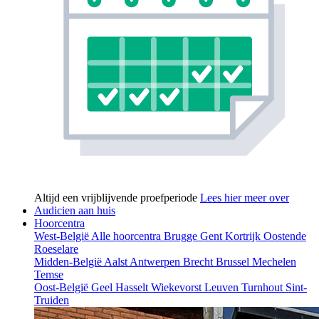
Altijd een vrijblijvende proefperiode
Lees hier meer over
Audicien aan huis
Hoorcentra
West-België
Alle hoorcentra
Brugge
Gent
Kortrijk
Oostende
Roeselare
Midden-België
Aalst
Antwerpen
Brecht
Brussel
Mechelen
Temse
Oost-België
Geel
Hasselt
Wiekevorst
Leuven
Turnhout
Sint-
Truiden