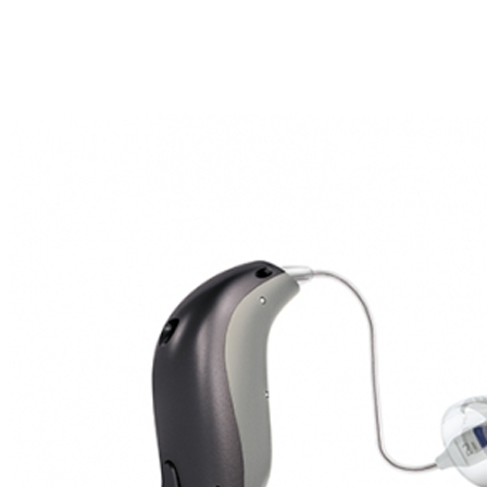
Zoeken
Snel zoeken
Hoorapparaatbatterijen
Oticon hoorapparaten
Phonak Infinio
ReSound
Oticon Intent
Signia Silk
Filters
Domes
Oticon Intent 1 - Oplaadbaar
De Oticon Intent is het nieuwste hoorapparaat van dit moment.
Bekijk