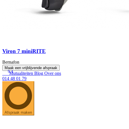
Viron 7 miniRITE
Bernafon
Maak een vrijblijvende afspraak
9.4
Mutualiteiten
Blog
Over ons
014 48 01 79
Afspraak maken