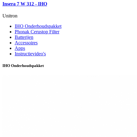
Insera 7 W 312 - IHO
Unitron
IHO Onderhoudspakket
Phonak Cerustop Filter
Batterijen
Accessoires
Apps
Instructievideo's
IHO Onderhoudspakket