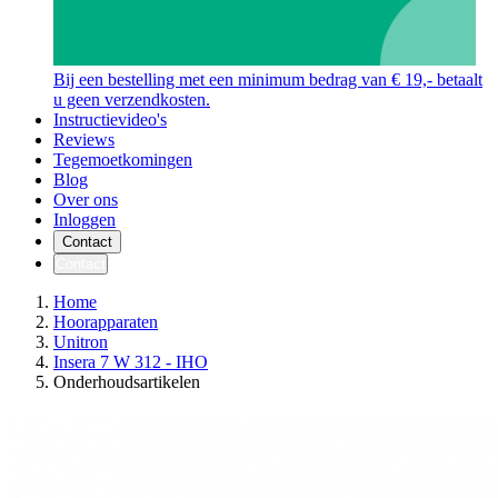
Bij een bestelling met een minimum bedrag van € 19,- betaalt
u geen verzendkosten.
Instructievideo's
Reviews
Tegemoetkomingen
Blog
Over ons
Inloggen
Contact
Contact
Home
Hoorapparaten
Unitron
Insera 7 W 312 - IHO
Onderhoudsartikelen