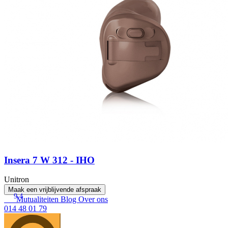
Insera 7 W 312 - IHO
Unitron
Maak een vrijblijvende afspraak
9.4
Mutualiteiten
Blog
Over ons
014 48 01 79