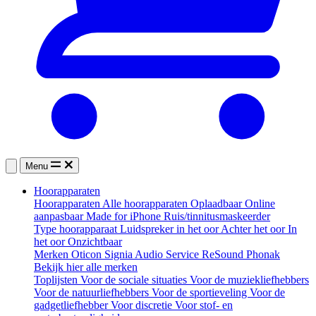
Menu
Hoorapparaten
Hoorapparaten
Alle hoorapparaten
Oplaadbaar
Online
aanpasbaar
Made for iPhone
Ruis/tinnitusmaskeerder
Type hoorapparaat
Luidspreker in het oor
Achter het oor
In
het oor
Onzichtbaar
Merken
Oticon
Signia
Audio Service
ReSound
Phonak
Bekijk hier alle merken
Toplijsten
Voor de sociale situaties
Voor de muziekliefhebbers
Voor de natuurliefhebbers
Voor de sportieveling
Voor de
gadgetliefhebber
Voor discretie
Voor stof- en