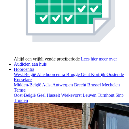
Altijd een vrijblijvende proefperiode
Lees hier meer over
Audicien aan huis
Hoorcentra
West-België
Alle hoorcentra
Brugge
Gent
Kortrijk
Oostende
Roeselare
Midden-België
Aalst
Antwerpen
Brecht
Brussel
Mechelen
Temse
Oost-België
Geel
Hasselt
Wiekevorst
Leuven
Turnhout
Sint-
Truiden