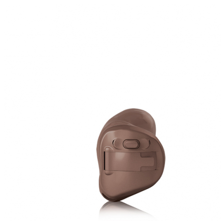
Zoeken
Snel zoeken
Hoorapparaatbatterijen
Oticon hoorapparaten
Phonak Infinio
ReSound Vivia
Oticon Intent
Signia Silk
Filters
Domes
Oticon Intent 1 - Oplaadbaar
De Oticon Intent is het nieuwste hoorapparaat van dit moment.
Bekijk