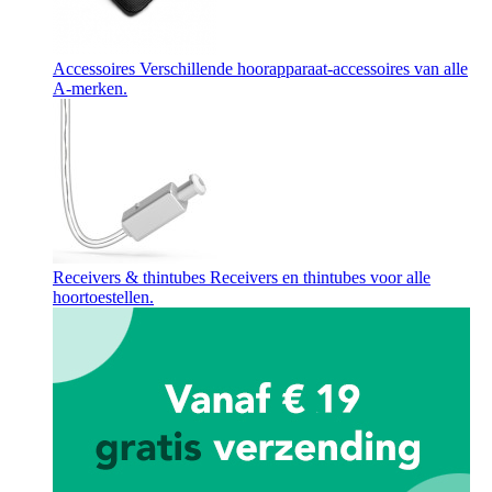
Accessoires
Verschillende hoorapparaat-accessoires van alle
A-merken.
Receivers & thintubes
Receivers en thintubes voor alle
hoortoestellen.