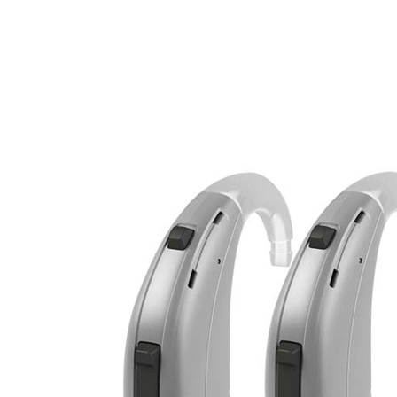
Zoeken
Snel zoeken
Hoorapparaatbatterijen
Oticon hoorapparaten
Phonak Infinio
ReSound
Oticon Intent
Signia Silk
Filters
Domes
Oticon Intent 1 - Oplaadbaar
De Oticon Intent is het nieuwste hoorapparaat van dit moment.
Bekijk