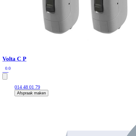
Volta C P
0.0
014 48 01 79
Afspraak maken