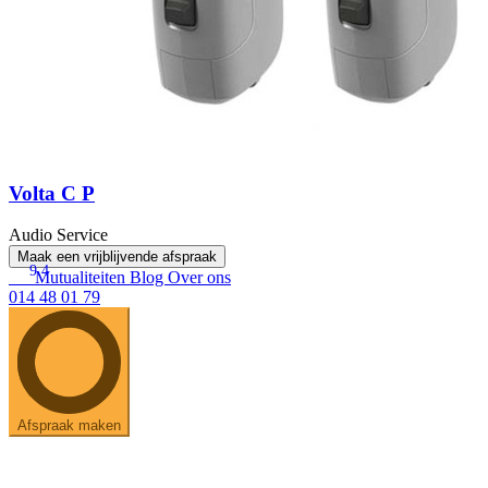
Volta C P
Audio Service
Maak een vrijblijvende afspraak
9.4
Mutualiteiten
Blog
Over ons
014 48 01 79
Afspraak maken