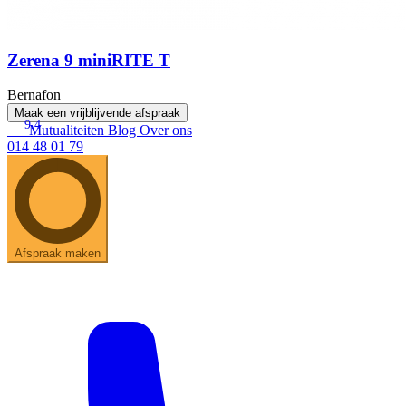
Zerena 9 miniRITE T
Bernafon
Maak een vrijblijvende afspraak
9.4
Mutualiteiten
Blog
Over ons
014 48 01 79
Afspraak maken