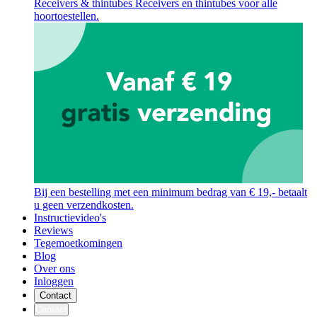
Receivers & thintubes
Receivers en thintubes voor alle
hoortoestellen.
Bij een bestelling met een minimum bedrag van € 19,- betaalt
u geen verzendkosten.
Instructievideo's
Reviews
Tegemoetkomingen
Blog
Over ons
Inloggen
Contact
Contact