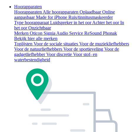
Hoorapparaten
Hoorapparaten
Alle hoorapparaten
Oplaadbaar
Online
aanpasbaar
Made for iPhone
Ruis/tinnitusmaskeerder
Type hoorapparaat
Luidspreker in het oor
Achter het oor
In
het oor
Onzichtbaar
Merken
Oticon
Signia
Audio Service
ReSound
Phonak
Bekijk hier alle merken
Toplijsten
Voor de sociale situaties
Voor de muziekliefhebbers
Voor de natuurliefhebbers
Voor de sportieveling
Voor de
gadgetliefhebber
Voor discretie
Voor stof- en
waterbestendigheid