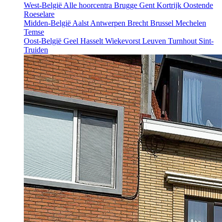
West-België
Alle hoorcentra
Brugge
Gent
Kortrijk
Oostende
Roeselare
Midden-België
Aalst
Antwerpen
Brecht
Brussel
Mechelen
Temse
Oost-België
Geel
Hasselt
Wiekevorst
Leuven
Turnhout
Sint-
Truiden