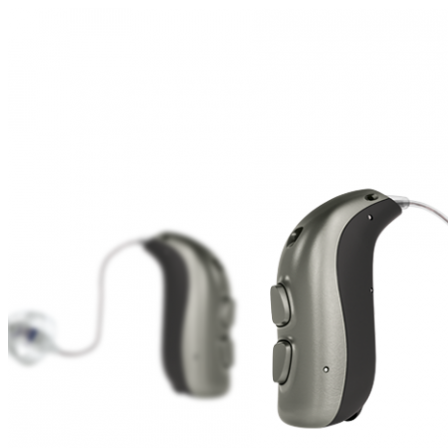
Zoeken
Snel zoeken
Hoorapparaatbatterijen
Oticon hoorapparaten
Phonak Infinio
ReSound Vivia
Oticon Intent
Signia Silk
Filters
Domes
Oticon Intent 1 - Oplaadbaar
De Oticon Intent is het nieuwste hoorapparaat van dit moment.
Bekijk