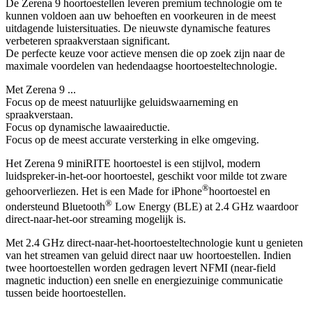
De Zerena 9 hoortoestellen leveren premium technologie om te
kunnen voldoen aan uw behoeften en voorkeuren in de meest
uitdagende luistersituaties. De nieuwste dynamische features
verbeteren spraakverstaan significant.
De perfecte keuze voor actieve mensen die op zoek zijn naar de
maximale voordelen van hedendaagse hoortoesteltechnologie.
Met Zerena 9 ...
Focus op de meest natuurlijke geluidswaarneming en
spraakverstaan.
Focus op dynamische lawaaireductie.
Focus op de meest accurate versterking in elke omgeving.
Het Zerena 9 miniRITE hoortoestel is een stijlvol, modern
luidspreker-in-het-oor hoortoestel, geschikt voor milde tot zware
®
gehoorverliezen. Het is een Made for iPhone
hoortoestel en
®
ondersteund Bluetooth
Low Energy (BLE) at 2.4 GHz waardoor
direct-naar-het-oor streaming mogelijk is.
Met 2.4 GHz direct-naar-het-hoortoesteltechnologie kunt u genieten
van het streamen van geluid direct naar uw hoortoestellen. Indien
twee hoortoestellen worden gedragen levert NFMI (near-field
magnetic induction) een snelle en energiezuinige communicatie
tussen beide hoortoestellen.