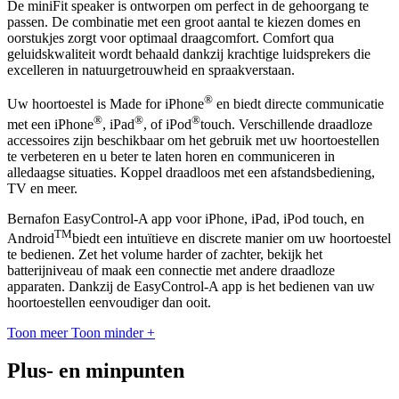
De miniFit speaker is ontworpen om perfect in de gehoorgang te
passen. De combinatie met een groot aantal te kiezen domes en
oorstukjes zorgt voor optimaal draagcomfort. Comfort qua
geluidskwaliteit wordt behaald dankzij krachtige luidsprekers die
excelleren in natuurgetrouwheid en spraakverstaan.
®
Uw hoortoestel is Made for iPhone
en biedt directe communicatie
®
®
®
met een iPhone
, iPad
, of iPod
touch. Verschillende draadloze
accessoires zijn beschikbaar om het gebruik met uw hoortoestellen
te verbeteren en u beter te laten horen en communiceren in
alledaagse situaties. Koppel draadloos met een afstandsbediening,
TV en meer.
Bernafon EasyControl-A app voor iPhone, iPad, iPod touch, en
TM
Android
biedt een intuïtieve en discrete manier om uw hoortoestel
te bedienen. Zet het volume harder of zachter, bekijk het
batterijniveau of maak een connectie met andere draadloze
apparaten. Dankzij de EasyControl-A app is het bedienen van uw
hoortoestellen eenvoudiger dan ooit.
Toon meer
Toon minder
+
Plus- en minpunten