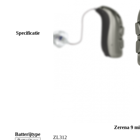
Specificatie
Zerena 9 m
Batterijtype
ZL312