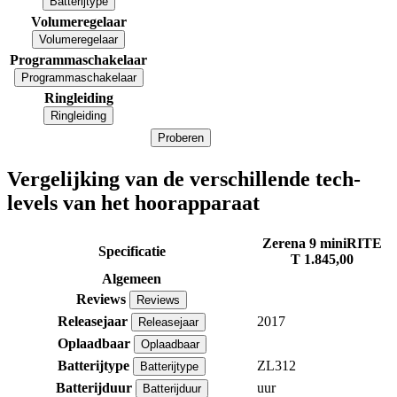
Batterijtype
Volumeregelaar
Volumeregelaar
Programmaschakelaar
Programmaschakelaar
Ringleiding
Ringleiding
Proberen
Vergelijking van de verschillende tech-
levels van het hoorapparaat
Zerena 9 miniRITE
Specificatie
T
1.845,00
Algemeen
Reviews
Reviews
Releasejaar
2017
Releasejaar
Oplaadbaar
Oplaadbaar
Batterijtype
ZL312
Batterijtype
Batterijduur
uur
Batterijduur