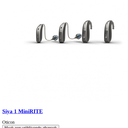
Siya 1 MiniRITE
Oticon
Maak een vrijblijvende afspraak