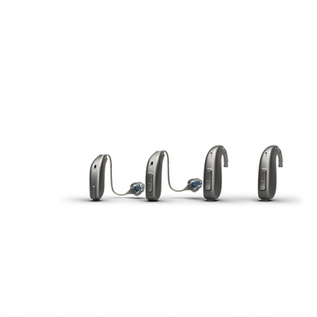
Zoeken
Snel zoeken
Hoorapparaatbatterijen
Oticon hoorapparaten
Phonak Infinio
ReSound
Oticon Intent
Signia Silk
Filters
Domes
Oticon Intent 1 - Oplaadbaar
De Oticon Intent is het nieuwste hoorapparaat van dit moment.
Bekijk