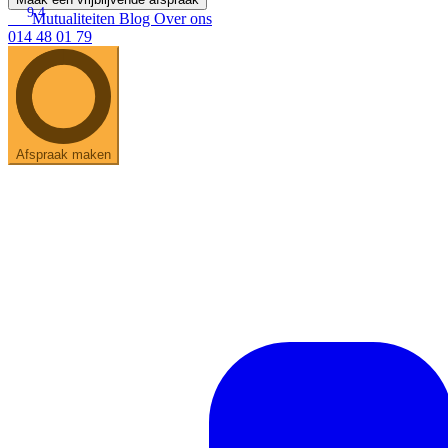
9.4
Mutualiteiten
Blog
Over ons
014 48 01 79
Afspraak maken