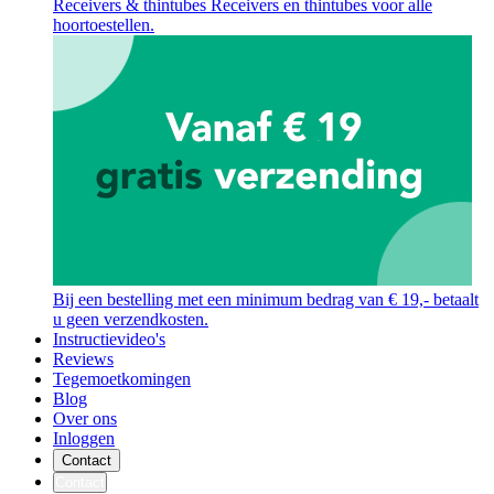
Receivers & thintubes
Receivers en thintubes voor alle
hoortoestellen.
Bij een bestelling met een minimum bedrag van € 19,- betaalt
u geen verzendkosten.
Instructievideo's
Reviews
Tegemoetkomingen
Blog
Over ons
Inloggen
Contact
Contact