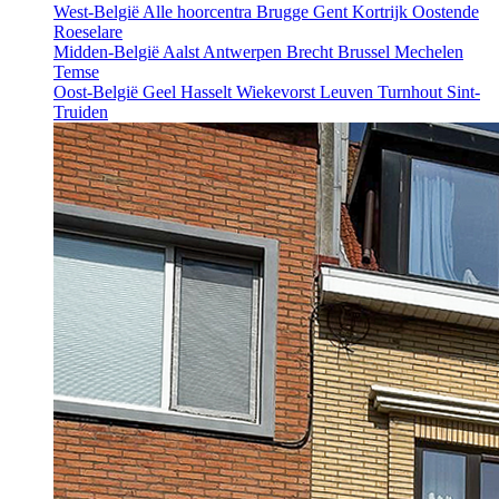
West-België
Alle hoorcentra
Brugge
Gent
Kortrijk
Oostende
Roeselare
Midden-België
Aalst
Antwerpen
Brecht
Brussel
Mechelen
Temse
Oost-België
Geel
Hasselt
Wiekevorst
Leuven
Turnhout
Sint-
Truiden