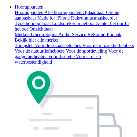
Hoorapparaten
Hoorapparaten
Alle hoorapparaten
Oplaadbaar
Online
aanpasbaar
Made for iPhone
Ruis/tinnitusmaskeerder
Type hoorapparaat
Luidspreker in het oor
Achter het oor
In
het oor
Onzichtbaar
Merken
Oticon
Signia
Audio Service
ReSound
Phonak
Bekijk hier alle merken
Toplijsten
Voor de sociale situaties
Voor de muziekliefhebbers
Voor de natuurliefhebbers
Voor de sportieveling
Voor de
gadgetliefhebber
Voor discretie
Voor stof- en
waterbestendigheid