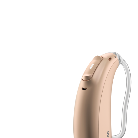
Zoeken
Snel zoeken
Hoorapparaatbatterijen
Oticon hoorapparaten
Phonak Infinio
ReSound Vivia
Oticon Intent
Signia Silk
Filters
Domes
Oticon Intent 1 - Oplaadbaar
De Oticon Intent is het nieuwste hoorapparaat van dit moment.
Bekijk