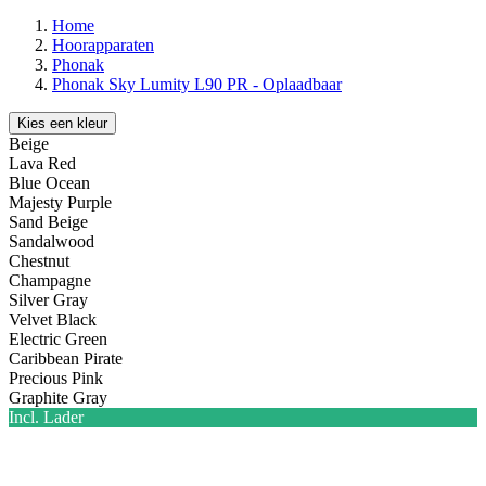
Home
Hoorapparaten
Phonak
Phonak Sky Lumity L90 PR - Oplaadbaar
Kies een kleur
Beige
Lava Red
Blue Ocean
Majesty Purple
Sand Beige
Sandalwood
Chestnut
Champagne
Silver Gray
Velvet Black
Electric Green
Caribbean Pirate
Precious Pink
Graphite Gray
Incl. Lader