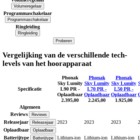
Volumeregelaar
Programmaschakelaar
Programmaschakelaar
Ringleiding
Ringleiding
Proberen
Vergelijking van de verschillende tech-
levels van het hoorapparaat
Phonak
Phonak
Phonak
Sky Lumity
Sky Lumity
Sky Lumity
Specificatie
L90 PR -
L70 PR -
L50 PR -
Oplaadbaar
Oplaadbaar
Oplaadbaar
2.395,00
2.245,00
1.925,00
Algemeen
Reviews
Reviews
Releasejaar
2023
2023
2023
Releasejaar
Oplaadbaar
Oplaadbaar
Batterijtype
Lithium-ion
Lithium-ion
Lithium-ion
L
Batterijtype