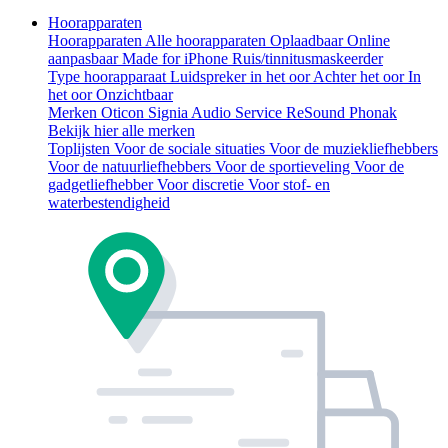
Hoorapparaten
Hoorapparaten
Alle hoorapparaten
Oplaadbaar
Online
aanpasbaar
Made for iPhone
Ruis/tinnitusmaskeerder
Type hoorapparaat
Luidspreker in het oor
Achter het oor
In
het oor
Onzichtbaar
Merken
Oticon
Signia
Audio Service
ReSound
Phonak
Bekijk hier alle merken
Toplijsten
Voor de sociale situaties
Voor de muziekliefhebbers
Voor de natuurliefhebbers
Voor de sportieveling
Voor de
gadgetliefhebber
Voor discretie
Voor stof- en
waterbestendigheid