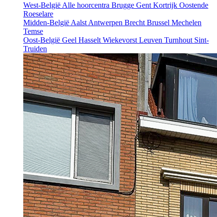
West-België
Alle hoorcentra
Brugge
Gent
Kortrijk
Oostende
Roeselare
Midden-België
Aalst
Antwerpen
Brecht
Brussel
Mechelen
Temse
Oost-België
Geel
Hasselt
Wiekevorst
Leuven
Turnhout
Sint-
Truiden