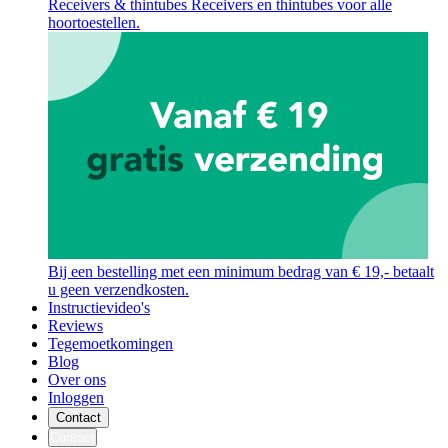
Receivers & thintubes
Receivers en thintubes voor alle
hoortoestellen.
Bij een bestelling met een minimum bedrag van € 19,- betaalt
u geen verzendkosten.
Instructievideo's
Reviews
Tegemoetkomingen
Blog
Over ons
Inloggen
Contact
Contact