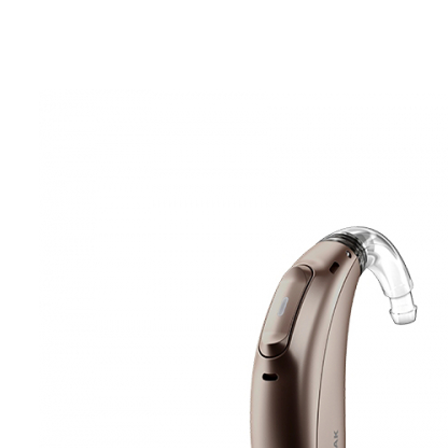
Zoeken
Snel zoeken
Hoorapparaatbatterijen
Oticon hoorapparaten
Phonak Infinio
ReSound Vivia
Oticon Intent
Signia Silk
Filters
Domes
Oticon Intent 1 - Oplaadbaar
De Oticon Intent is het nieuwste hoorapparaat van dit moment.
Bekijk