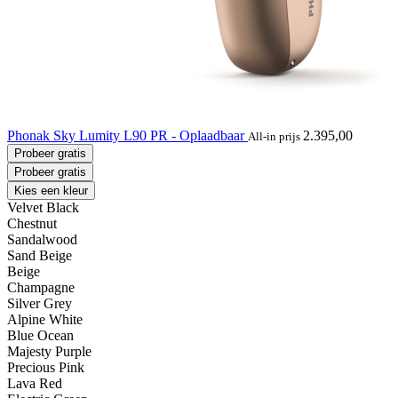
Phonak Sky Lumity L90 PR - Oplaadbaar
2.395,00
All-in prijs
Probeer gratis
Probeer gratis
Kies een kleur
Velvet Black
Chestnut
Sandalwood
Sand Beige
Beige
Champagne
Silver Grey
Alpine White
Blue Ocean
Majesty Purple
Precious Pink
Lava Red