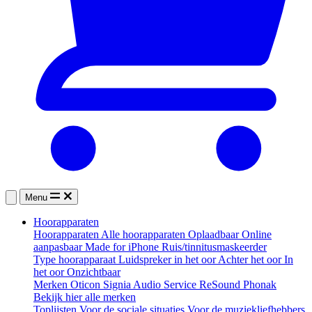
Menu
Hoorapparaten
Hoorapparaten
Alle hoorapparaten
Oplaadbaar
Online
aanpasbaar
Made for iPhone
Ruis/tinnitusmaskeerder
Type hoorapparaat
Luidspreker in het oor
Achter het oor
In
het oor
Onzichtbaar
Merken
Oticon
Signia
Audio Service
ReSound
Phonak
Bekijk hier alle merken
Toplijsten
Voor de sociale situaties
Voor de muziekliefhebbers