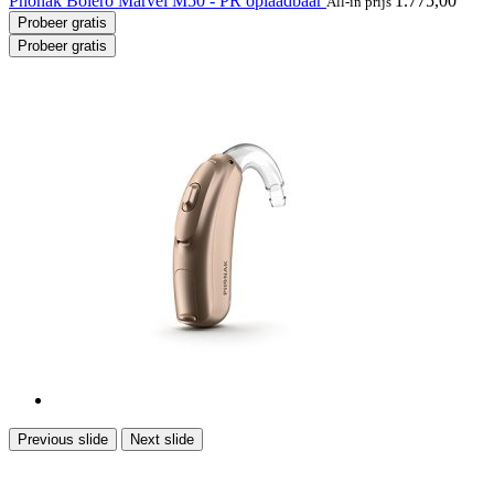
Phonak Bolero Marvel M50 - PR oplaadbaar
1.775,00
All-in prijs
Probeer gratis
Probeer gratis
Previous slide
Next slide