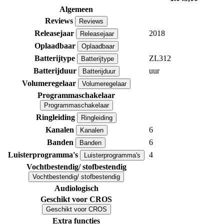
Algemeen
Reviews
Reviews
Releasejaar
2018
Releasejaar
Oplaadbaar
Oplaadbaar
Batterijtype
ZL312
Batterijtype
Batterijduur
uur
Batterijduur
Volumeregelaar
Volumeregelaar
Programmaschakelaar
Programmaschakelaar
Ringleiding
Ringleiding
Kanalen
6
Kanalen
Banden
6
Banden
Luisterprogramma's
4
Luisterprogramma's
Vochtbestendig/ stofbestendig
Vochtbestendig/ stofbestendig
Audiologisch
Geschikt voor CROS
Geschikt voor CROS
Extra functies