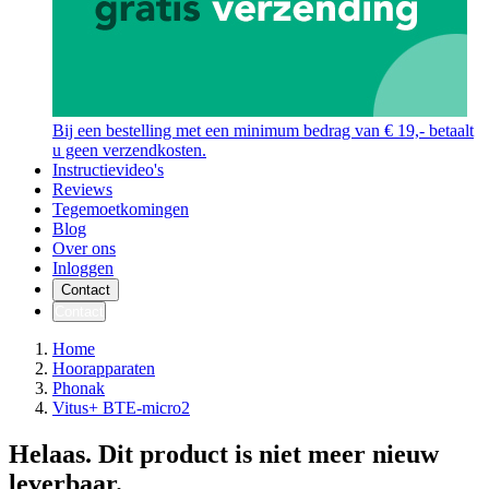
Bij een bestelling met een minimum bedrag van € 19,- betaalt
u geen verzendkosten.
Instructievideo's
Reviews
Tegemoetkomingen
Blog
Over ons
Inloggen
Contact
Contact
Home
Hoorapparaten
Phonak
Vitus+ BTE-micro2
Helaas. Dit product is niet meer nieuw
leverbaar.