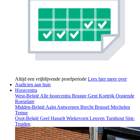
Altijd een vrijblijvende proefperiode
Lees hier meer over
Audicien aan huis
Hoorcentra
West-België
Alle hoorcentra
Brugge
Gent
Kortrijk
Oostende
Roeselare
Midden-België
Aalst
Antwerpen
Brecht
Brussel
Mechelen
Temse
Oost-België
Geel
Hasselt
Wiekevorst
Leuven
Turnhout
Sint-
Truiden