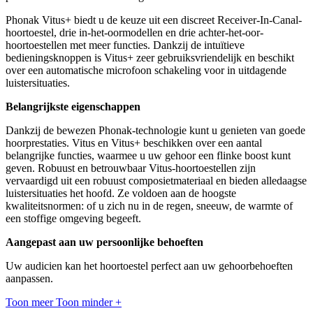
Phonak Vitus+ biedt u de keuze uit een discreet Receiver-In-Canal-
hoortoestel, drie in-het-oormodellen en drie achter-het-oor-
hoortoestellen met meer functies. Dankzij de intuïtieve
bedieningsknoppen is Vitus+ zeer gebruiksvriendelijk en beschikt
over een automatische microfoon schakeling voor in uitdagende
luistersituaties.
Belangrijkste eigenschappen
Dankzij de bewezen Phonak-technologie kunt u genieten van goede
hoorprestaties. Vitus en Vitus+ beschikken over een aantal
belangrijke functies, waarmee u uw gehoor een flinke boost kunt
geven. Robuust en betrouwbaar Vitus-hoortoestellen zijn
vervaardigd uit een robuust composietmateriaal en bieden alledaagse
luistersituaties het hoofd. Ze voldoen aan de hoogste
kwaliteitsnormen: of u zich nu in de regen, sneeuw, de warmte of
een stoffige omgeving begeeft.
Aangepast aan uw persoonlijke behoeften
Uw audicien kan het hoortoestel perfect aan uw gehoorbehoeften
aanpassen.
Toon meer
Toon minder
+