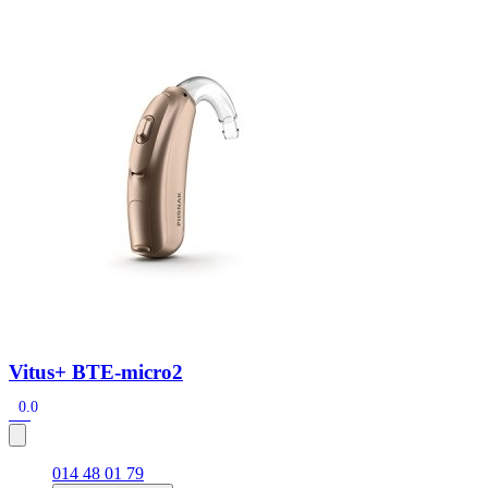
Zoeken
Snel zoeken
Hoorapparaatbatterijen
Oticon hoorapparaten
Phonak Infinio
ReSound Vivia
Oticon Intent
Signia Silk
Filters
Domes
Oticon Intent 1 - Oplaadbaar
De Oticon Intent is het nieuwste hoorapparaat van dit moment.
Bekijk
Vitus+ BTE-micro2
0.0
014 48 01 79