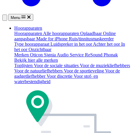
Menu
Hoorapparaten
Hoorapparaten
Alle hoorapparaten
Oplaadbaar
Online
aanpasbaar
Made for iPhone
Ruis/tinnitusmaskeerder
Type hoorapparaat
Luidspreker in het oor
Achter het oor
In
het oor
Onzichtbaar
Merken
Oticon
Signia
Audio Service
ReSound
Phonak
Bekijk hier alle merken
Toplijsten
Voor de sociale situaties
Voor de muziekliefhebbers
Voor de natuurliefhebbers
Voor de sportieveling
Voor de
gadgetliefhebber
Voor discretie
Voor stof- en
waterbestendigheid