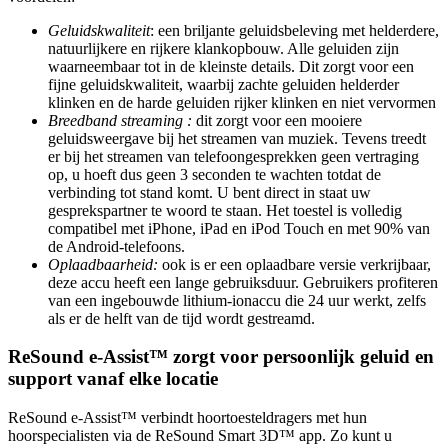
Geluidskwaliteit
: een briljante geluidsbeleving met helderdere,
natuurlijkere en rijkere klankopbouw. Alle geluiden zijn
waarneembaar tot in de kleinste details. Dit zorgt voor een
fijne geluidskwaliteit, waarbij zachte geluiden helderder
klinken en de harde geluiden rijker klinken en niet vervormen
Breedband streaming :
dit zorgt voor een mooiere
geluidsweergave bij het streamen van muziek. Tevens treedt
er bij het streamen van telefoongesprekken geen vertraging
op, u hoeft dus geen 3 seconden te wachten totdat de
verbinding tot stand komt. U bent direct in staat uw
gesprekspartner te woord te staan. Het toestel is volledig
compatibel met iPhone, iPad en iPod Touch en met 90% van
de Android-telefoons.
Oplaadbaarheid:
ook is er een oplaadbare versie verkrijbaar,
deze accu heeft een lange gebruiksduur. Gebruikers profiteren
van een ingebouwde lithium-ionaccu die 24 uur werkt, zelfs
als er de helft van de tijd wordt gestreamd.
ReSound e-Assist™ zorgt voor persoonlijk geluid en
support vanaf elke locatie
ReSound e-Assist™ verbindt hoortoesteldragers met hun
hoorspecialisten via de ReSound Smart 3D™ app. Zo kunt u