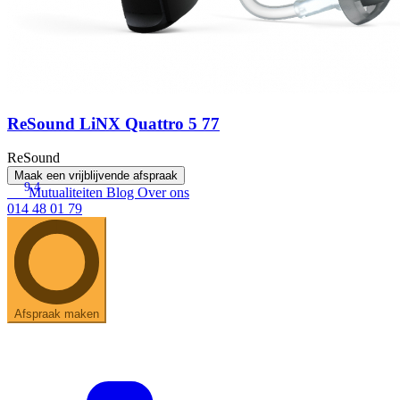
ReSound LiNX Quattro 5 77
ReSound
Maak een vrijblijvende afspraak
9.4
Mutualiteiten
Blog
Over ons
014 48 01 79
Afspraak maken