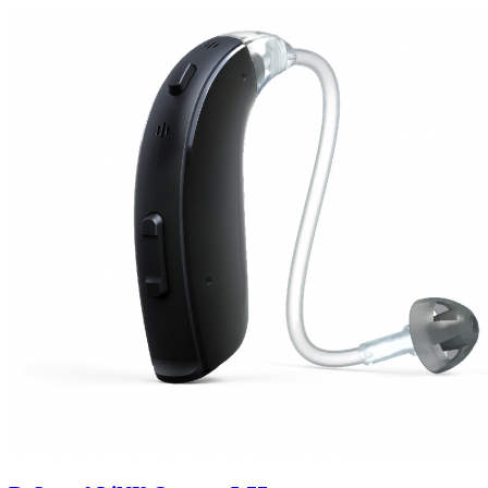
Zoeken
Snel zoeken
Hoorapparaatbatterijen
Oticon hoorapparaten
Phonak Infinio
ReSound Vivia
Oticon Intent
Signia Silk
Filters
Domes
Oticon Intent 1 - Oplaadbaar
De Oticon Intent is het nieuwste hoorapparaat van dit moment.
Bekijk