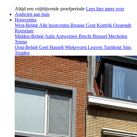
Altijd een vrijblijvende proefperiode
Lees hier meer over
Audicien aan huis
Hoorcentra
West-België
Alle hoorcentra
Brugge
Gent
Kortrijk
Oostende
Roeselare
Midden-België
Aalst
Antwerpen
Brecht
Brussel
Mechelen
Temse
Oost-België
Geel
Hasselt
Wiekevorst
Leuven
Turnhout
Sint-
Truiden