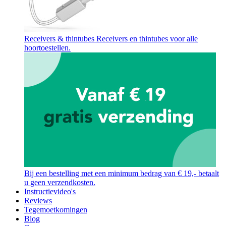
Receivers & thintubes
Receivers en thintubes voor alle
hoortoestellen.
Bij een bestelling met een minimum bedrag van € 19,- betaalt
u geen verzendkosten.
Instructievideo's
Reviews
Tegemoetkomingen
Blog