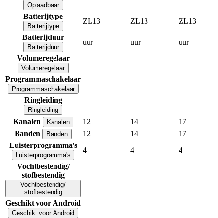
Oplaadbaar
Batterijtype
ZL13
ZL13
ZL13
Batterijtype
Batterijduur
uur
uur
uur
Batterijduur
Volumeregelaar
Volumeregelaar
Programmaschakelaar
Programmaschakelaar
Ringleiding
Ringleiding
Kanalen
12
14
17
Kanalen
Banden
12
14
17
Banden
Luisterprogramma's
4
4
4
Luisterprogramma's
Vochtbestendig/
stofbestendig
Vochtbestendig/
stofbestendig
Geschikt voor Android
Geschikt voor Android