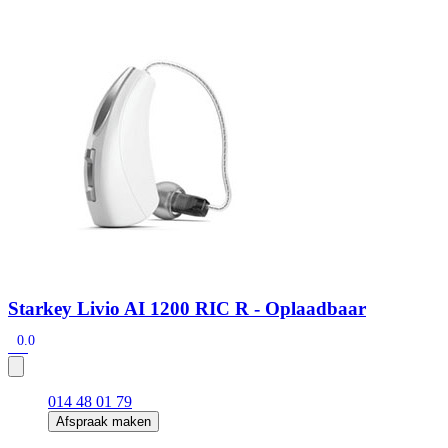
Zoeken
Snel zoeken
Hoorapparaatbatterijen
Oticon hoorapparaten
Phonak Infinio
ReSound Vivia
Oticon Intent
Signia Silk
Filters
Domes
Oticon Intent 1 - Oplaadbaar
De Oticon Intent is het nieuwste hoorapparaat van dit moment.
Bekijk
Starkey Livio AI 1200 RIC R - Oplaadbaar
0.0
014 48 01 79
Afspraak maken