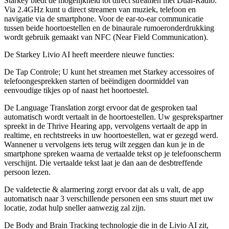
Starkey biedt de mogelijkheid tot direct streamen met Dual-Radio.
Via 2.4GHz kunt u direct streamen van muziek, telefoon en
navigatie via de smartphone. Voor de ear-to-ear communicatie
tussen beide hoortoestellen en de binaurale rumoeronderdrukking
wordt gebruik gemaakt van NFC (Near Field Communication).
De Starkey Livio AI heeft meerdere nieuwe functies:
De Tap Controle; U kunt het streamen met Starkey accessoires of
telefoongesprekken starten of beëindigen doormiddel van
eenvoudige tikjes op of naast het hoortoestel.
De Language Translation zorgt ervoor dat de gesproken taal
automatisch wordt vertaalt in de hoortoestellen. Uw gesprekspartner
spreekt in de Thrive Hearing app, vervolgens vertaalt de app in
realtime, en rechtstreeks in uw hoortoestellen, wat er gezegd werd.
Wannener u vervolgens iets terug wilt zeggen dan kun je in de
smartphone spreken waarna de vertaalde tekst op je telefoonscherm
verschijnt. Die vertaalde tekst laat je dan aan de desbtreffende
persoon lezen.
De valdetectie & alarmering zorgt ervoor dat als u valt, de app
automatisch naar 3 verschillende personen een sms stuurt met uw
locatie, zodat hulp sneller aanwezig zal zijn.
De Body and Brain Tracking technologie die in de Livio AI zit,