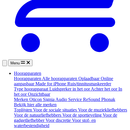
Menu
Hoorapparaten
Hoorapparaten
Alle hoorapparaten
Oplaadbaar
Online
aanpasbaar
Made for iPhone
Ruis/tinnitusmaskeerder
Type hoorapparaat
Luidspreker in het oor
Achter het oor
In
het oor
Onzichtbaar
Merken
Oticon
Signia
Audio Service
ReSound
Phonak
Bekijk hier alle merken
Toplijsten
Voor de sociale situaties
Voor de muziekliefhebbers
Voor de natuurliefhebbers
Voor de sportieveling
Voor de
gadgetliefhebber
Voor discretie
Voor stof- en
waterbestendigheid