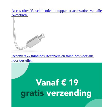
Accessoires
Verschillende hoorapparaat-accessoires van alle
A-merken.
Receivers & thintubes
Receivers en thintubes voor alle
hoortoestellen.