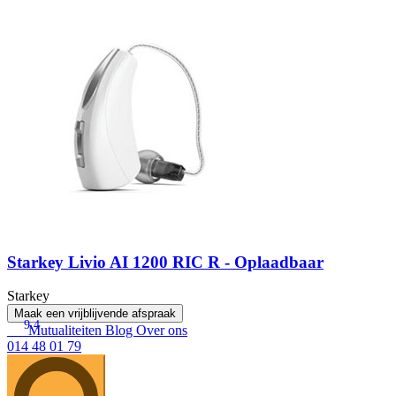
Starkey Livio AI 1200 RIC R - Oplaadbaar
Starkey
Maak een vrijblijvende afspraak
9.4
Mutualiteiten
Blog
Over ons
014 48 01 79