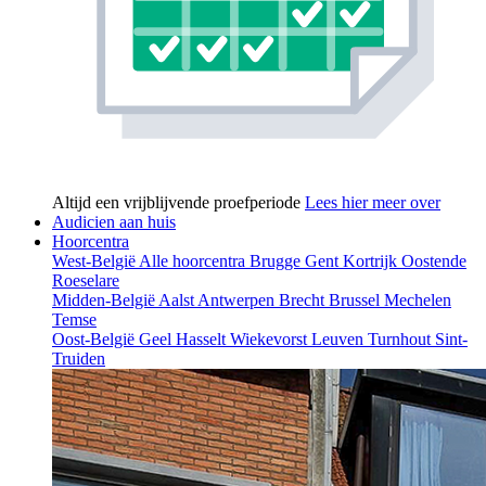
Altijd een vrijblijvende proefperiode
Lees hier meer over
Audicien aan huis
Hoorcentra
West-België
Alle hoorcentra
Brugge
Gent
Kortrijk
Oostende
Roeselare
Midden-België
Aalst
Antwerpen
Brecht
Brussel
Mechelen
Temse
Oost-België
Geel
Hasselt
Wiekevorst
Leuven
Turnhout
Sint-
Truiden