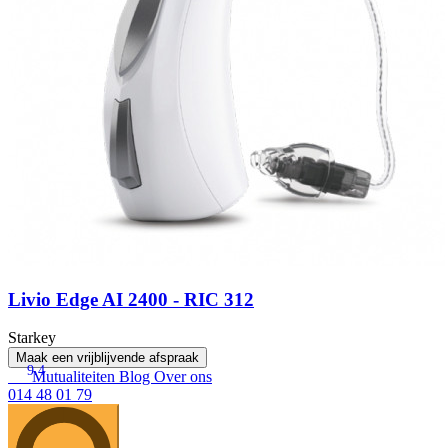
Livio Edge AI 2400 - RIC 312
Starkey
Maak een vrijblijvende afspraak
9.4
Mutualiteiten
Blog
Over ons
014 48 01 79