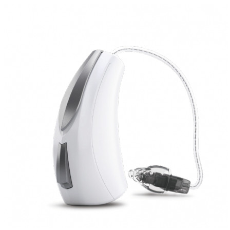
Zoeken
Snel zoeken
Hoorapparaatbatterijen
Oticon hoorapparaten
Phonak Infinio
ReSound
Oticon Intent
Signia Silk
Filters
Domes
Oticon Intent 1 - Oplaadbaar
De Oticon Intent is het nieuwste hoorapparaat van dit moment.
Bekijk