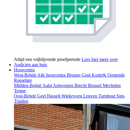
Altijd een vrijblijvende proefperiode
Lees hier meer over
Audicien aan huis
Hoorcentra
West-België
Alle hoorcentra
Brugge
Gent
Kortrijk
Oostende
Roeselare
Midden-België
Aalst
Antwerpen
Brecht
Brussel
Mechelen
Temse
Oost-België
Geel
Hasselt
Wiekevorst
Leuven
Turnhout
Sint-
Truiden