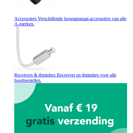
Accessoires
Verschillende hoorapparaat-accessoires van alle
A-merken.
Receivers & thintubes
Receivers en thintubes voor alle
hoortoestellen.