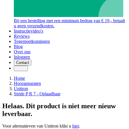
Bij een bestelling met een minimum bedrag van € 19,- betaalt
u geen verzendkosten.
Instructievideo's
Reviews
Tegemoetkomingen
Blog
Over ons
Inloggen
Contact
Contact
Home
Hoorapparaten
Unitron
Stride P R 7 - Oplaadbaar
Helaas. Dit product is niet meer nieuw
leverbaar.
Voor alternatieven van Unitron klikt u
hier
.