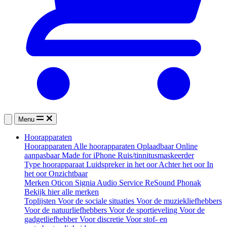
Menu
Hoorapparaten
Hoorapparaten
Alle hoorapparaten
Oplaadbaar
Online
aanpasbaar
Made for iPhone
Ruis/tinnitusmaskeerder
Type hoorapparaat
Luidspreker in het oor
Achter het oor
In
het oor
Onzichtbaar
Merken
Oticon
Signia
Audio Service
ReSound
Phonak
Bekijk hier alle merken
Toplijsten
Voor de sociale situaties
Voor de muziekliefhebbers
Voor de natuurliefhebbers
Voor de sportieveling
Voor de
gadgetliefhebber
Voor discretie
Voor stof- en